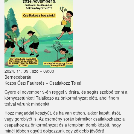
Zebegény
Zsámbok
2024. 11. 09., szo – 09:00
Bernecebaráti
Közös Őszi Faültetés – Csatlakozz Te is!
Gyere el november 9-én reggel 9 órára, és segíts szebbé tenni a
környezetünket! Találkozó az önkormányzat előtt, ahol finom
teával várunk mindenkit!
Hozz magaddal kesztyűt, és ha van otthon, akkor kapát, ásót,
vagy gereblyét is. Az esemény során bármikor csatlakozhatsz a
csapathoz az önkormányzat és a templom domb között, hogy
minél többen együtt dolgozzunk egy zöldebb jövőért!