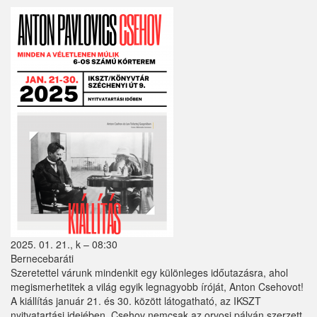
Püspökszilágy
Pusztavacs
Pusztazámor
Rád
Sóskút
Szentlőrinckáta
Szigetbecse
Szigetcsép
Szigetmonostor
2025. 01. 21., k – 08:30
Bernecebaráti
Szigetszentmárton
Szeretettel várunk mindenkit egy különleges időutazásra, ahol
megismerhetitek a világ egyik legnagyobb íróját, Anton Csehovot!
Szigetújfalu
A kiállítás január 21. és 30. között látogatható, az IKSZT
nyitvatartási idejében. Csehov nemcsak az orvosi pályán szerzett