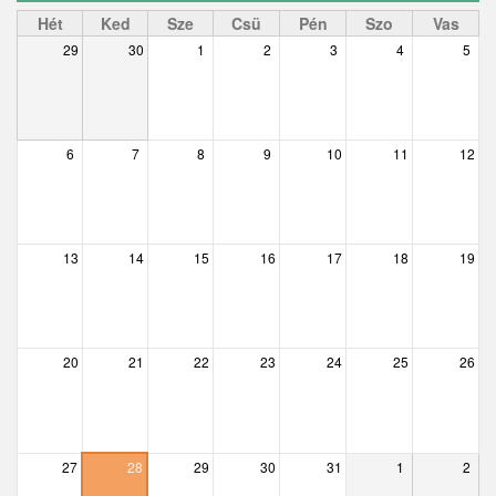
Ceglédbercel
Hét
Ked
Sze
Csü
Pén
Szo
Vas
29
30
1
2
3
4
5
Csemő
Csévharaszt
Csobánka
6
7
8
9
10
11
12
Csomád
Csörög
13
14
15
16
17
18
19
Csővár
Dány
20
21
22
23
24
25
26
Délegyháza
Domony
Dunabogdány
27
28
29
30
31
1
2