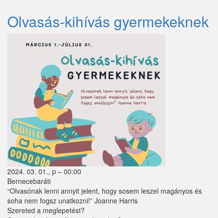
NAPI
ÜNNEPLÉS)
Olvasás-kihívás gyermekeknek
2024. 03. 01., p – 00:00
Bernecebaráti
“Olvasónak lenni annyit jelent, hogy sosem leszel magányos és
soha nem fogsz unatkozni!” Joanne Harris
Szereted a meglepetést?