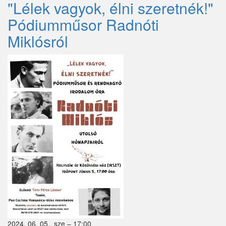
"Lélek vagyok, élni szeretnék!"
Pódiumműsor Radnóti
Miklósról
2024. 06. 05., sze – 17:00