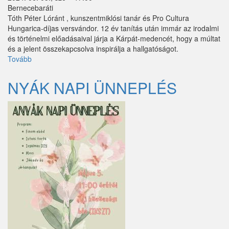
Bernecebaráti
Tóth Péter Lóránt , kunszentmiklósi tanár és Pro Cultura
Hungarica-díjas versvándor. 12 év tanítás után immár az irodalmi
és történelmi előadásaival járja a Kárpát-medencét, hogy a múltat
és a jelent összekapcsolva inspirálja a hallgatóságot.
Tovább
("Lélek
vagyok,
élni
NYÁK NAPI ÜNNEPLÉS
szeretnék!"
Pódiumműsor
Radnóti
Miklósról)