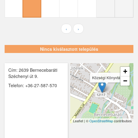
Ecser
Farmos
Felsőpakony
‹
›
Galgagyörk
Nincs kiválasztott település
Galgahévíz
Galgamácsa
Cím: 2639 Bernecebaráti
+
Hernád
Széchenyi út 9.
Községi Könyvtár
−
Telefon: +36-27-587-570
Hévízgyörk
Iklad
Ipolydamásd
Leaflet | ©
OpenStreetMap
contributors
Ipolytölgyes
Káva