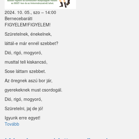
2024. 10. 05., szo – 14:00
Bernecebaráti
FIGYELEM!FIGYELEM!
Szüretelnek, énekelnek,
láttál-e már ennél szebbet?
Dió, rigó, mogyoró,
musttal teli kiskancsó,
Sose láttam szebbet.
Az öregnek aszú bor jár,
gyerekeknek must csordogál.
Dió, rigó, mogyoró,
Szüretelni, jaj de jó!
Igyunk erre egyet!
Tovább
(Szüreti
felvonulás
és