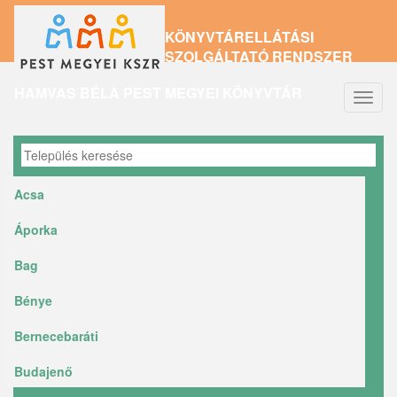
Ugrás
KÖNYVTÁRELLÁTÁSI
a
SZOLGÁLTATÓ RENDSZER
tartalomra
HAMVAS BÉLA PEST MEGYEI KÖNYVTÁR
Navig
átkap
Acsa
Áporka
Bag
Bénye
Bernecebaráti
Budajenő