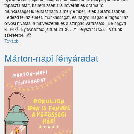
Sződ
tapasztalatait, hanem zseniális novelláit és drámaírói
munkásságát is felhasználta a mély emberi lélek ábrázolásában.
Sződliget
Fedezd fel az életét, munkásságát, és hagyd magad elragadni az
orvosi hivatás, a művészetek és a színpad varázsától! Ne hagyd
Szokolya
ki! 📅 🕒 Nyitvatartás: január 21-30. 📍 Helyszín: IKSZT Várunk
szeretettel! 👏
Tápióbicske
Tovább
(Csehov
kiállítás)
Tápiógyörgye
Márton-napi fényáradat
Tápióság
Tápiószőlős
Tatárszentgyörgy
Telki
Tésa
Tinnye
Tóalmás