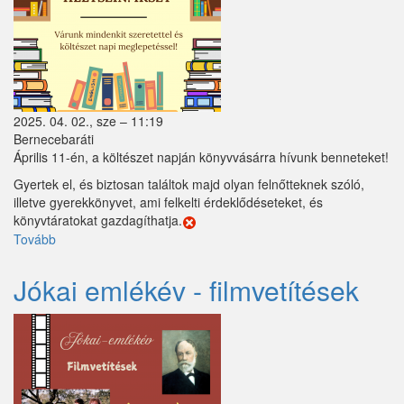
Márianosztra
Mende
Mikebuda
2025. 04. 02., sze – 11:19
Monorierdő
Bernecebaráti
Április 11-én, a költészet napján könyvvásárra hívunk benneteket!
Nagybörzsöny
Gyertek el, és biztosan találtok majd olyan felnőtteknek szóló,
illetve gyerekkönyvet, ami felkelti érdeklődéseteket, és
Nagytarcsa
könyvtáratokat gazdagíthatja.
Tovább
(KÖNYVVÁSÁR)
Nyáregyháza
Nyársapát
Jókai emlékév - filmvetítések
Örkény
Pánd
Penc