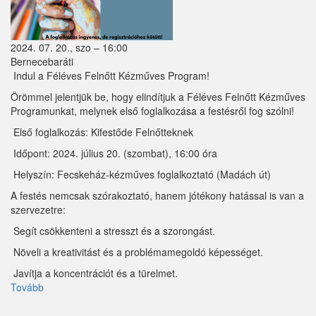
2024. 07. 20., szo – 16:00
Bernecebaráti
Indul a Féléves Felnőtt Kézműves Program!
Örömmel jelentjük be, hogy elindítjuk a Féléves Felnőtt Kézműves
Programunkat, melynek első foglalkozása a festésről fog szólni!
Első foglalkozás: Kifestőde Felnőtteknek
Időpont: 2024. július 20. (szombat), 16:00 óra
Helyszín: Fecskeház-kézműves foglalkoztató (Madách út)
A festés nemcsak szórakoztató, hanem jótékony hatással is van a
szervezetre:
Segít csökkenteni a stresszt és a szorongást.
Növeli a kreativitást és a problémamegoldó képességet.
Javítja a koncentrációt és a türelmet.
Tovább
(Kifestőde
Felnőtteknek)