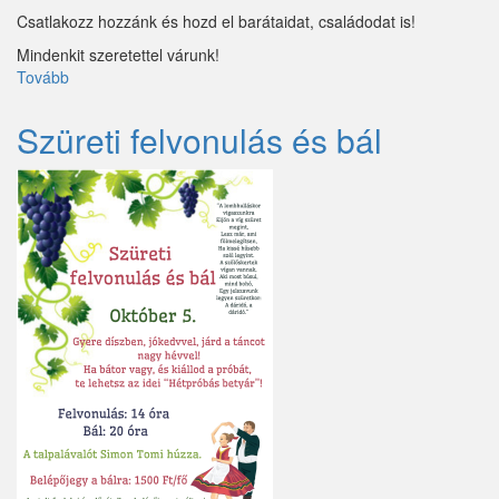
Csatlakozz hozzánk és hozd el barátaidat, családodat is!
Mindenkit szeretettel várunk!
Tovább
(Közös
Őszi
Faültetés
Szüreti felvonulás és bál
)