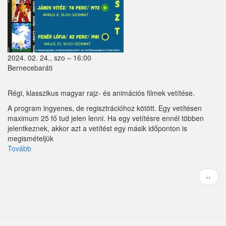
2024. 02. 24., szo – 16:00
Bernecebaráti
Régi, klasszikus magyar rajz- és animációs filmek vetítése.
A program ingyenes, de regisztrációhoz kötött. Egy vetítésen
maximum 25 fő tud jelen lenni. Ha egy vetítésre ennél többen
jelentkeznek, akkor azt a vetítést egy másik időponton is
megismételjük
Tovább
(Tavaszi
Filmvetítés)
Oldalszámozás
Követ
››
oldal