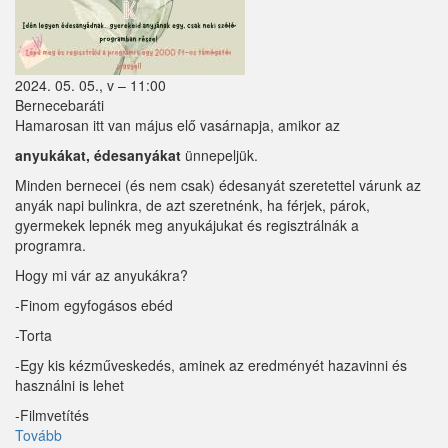
2024. 05. 05., v – 11:00
Bernecebaráti
Hamarosan itt van május elő vasárnapja, amikor az
anyukákat, édesanyákat
ünnepeljük.
Minden bernecei (és nem csak) édesanyát szeretettel várunk az
anyák napi bulinkra, de azt szeretnénk, ha férjek, párok,
gyermekek lepnék meg anyukájukat és regisztrálnák a
programra.
Hogy mi vár az anyukákra?
-Finom egyfogásos ebéd
-
Torta
-
Egy kis kézműveskedés, aminek az eredményét hazavinni és
használni is lehet
-F
ilmvetítés
Tovább
(NYÁK