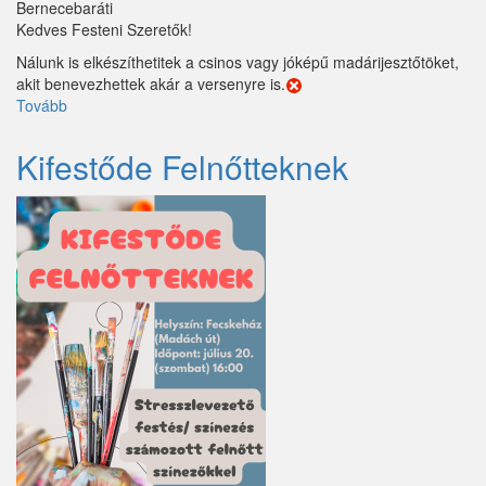
Bernecebaráti
Kedves Festeni Szeretők!
Nálunk is elkészíthetitek a csinos vagy jóképű madárijesztőtöket,
akit benevezhettek akár a versenyre is.
Tovább
(Készíts
madárijesztőt
otthonra-
Kifestőde Felnőtteknek
kézműves
foglalkozás
felnőtteknek)