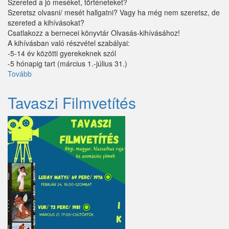
Szereted a jó meséket, történeteket?
Szeretsz olvasni/ mesét hallgatni? Vagy ha még nem szeretsz, de
szereted a kihívásokat?
Csatlakozz a bernecei könyvtár Olvasás-kihívásához!
A kihívásban való részvétel szabályai:
-5-14 év közötti gyerekeknek szól
-5 hónapig tart (március 1.-július 31.)
Tovább
(Olvasás-
kihívás
gyermekeknek)
Tavaszi Filmvetítés