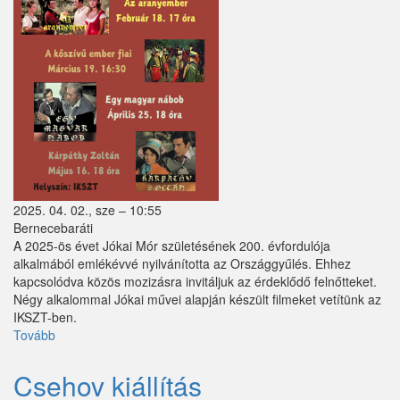
Perbál
Perőcsény
Péteri
Pilisborosjenő
Pilisjászfalu
Pilisszántó
2025. 04. 02., sze – 10:55
Bernecebaráti
Pilisszentiván
A 2025-ös évet Jókai Mór születésének 200. évfordulója
alkalmából emlékévvé nyilvánította az Országgyűlés. Ehhez
Pilisszentkereszt
kapcsolódva közös mozizásra invitáljuk az érdeklődő felnőtteket.
Négy alkalommal Jókai művei alapján készült filmeket vetítünk az
Pilisszentlászló
IKSZT-ben.
Tovább
(Jókai
Pócsmegyer
emlékév
-
Püspökhatvan
Csehov kiállítás
filmvetítések)