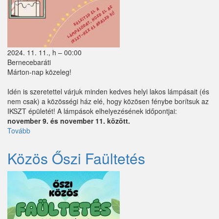
Tök
Újhartyán
2024. 11. 11., h – 00:00
Vácegres
Bernecebaráti
Márton-nap közeleg!
Váchartyán
Idén is szeretettel várjuk minden kedves helyi lakos lámpásait (és
Váckisújfalu
nem csak) a közösségi ház elé, hogy közösen fénybe borítsuk az
IKSZT épületét! A lámpások elhelyezésének időpontjai:
Vácrátót
november 9. és november 11. között.
Tovább
(Márton-
Vácszentlászló
napi
fényáradat)
Közös Őszi Faültetés
Valkó
Vámosmikola
Vasad
Verseg