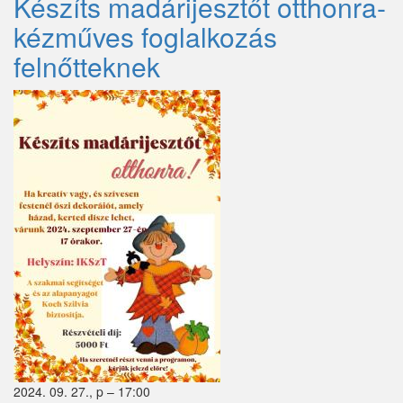
Készíts madárijesztőt otthonra-
bál)
kézműves foglalkozás
felnőtteknek
2024. 09. 27., p – 17:00