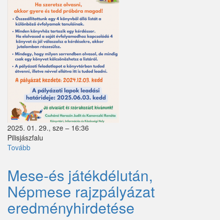
Püspökszilágy
Pusztavacs
Pusztazámor
Rád
Sóskút
Szentlőrinckáta
Szigetbecse
2025. 01. 29., sze – 16:36
Pilisjászfalu
Szigetcsép
Tovább
(Olvasni
jó!
Szigetmonostor
pályázat)
Mese-és játékdélután,
Szigetszentmárton
Népmese rajzpályázat
Szigetújfalu
eredményhirdetése