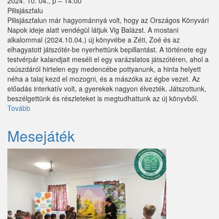
2024. 10. 04., p – 14:00
Pilisjászfalu
Pilisjászfalun már hagyománnyá volt, hogy az Országos Könyvári
Napok ideje alatt vendégül látjuk Vig Balázst. A mostani
alkalommal (2024.10.04.) új könyvébe a Zéti, Zoé és az
elhagyatott játszótér-be nyerhettünk bepillantást. A története egy
testvérpár kalandjait meséli el egy varázslatos játszótéren, ahol a
csúszdáról hirtelen egy medencébe pottyanunk, a hinta helyett
néha a talaj kezd el mozogni, és a mászóka az égbe vezet. Az
előadás interkatív volt, a gyerekek nagyon élvezték. Játszottunk,
beszélgettünk és részleteket is megtudhattunk az új könyvből.
Tovább
(Író-
olvasó
találkozó
Mesejáték
Vig
Balázzsal)