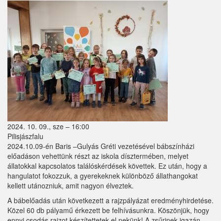
Sződ
Sződliget
Szokolya
Tápióbicske
Tápiógyörgye
Tápióság
Tápiószőlős
2024. 10. 09., sze – 16:00
Pilisjászfalu
Tatárszentgyörgy
2024.10.09-én Baris –Gulyás Gréti vezetésével bábszínházi
előadáson vehettünk részt az iskola dísztermében, melyet
Telki
állatokkal kapcsolatos találóskérdések követtek. Ez után, hogy a
hangulatot fokozzuk, a gyerekeknek különböző állathangokat
Tésa
kellett utánozniuk, amit nagyon élveztek.
Tinnye
A bábelőadás után következett a rajzpályázat eredményhirdetése.
Közel 60 db pályamű érkezett be felhívásunkra. Köszönjük, hogy
Tóalmás
ennyi csodás rajzot készítettetek el nekünk! A zsűrinek igazán