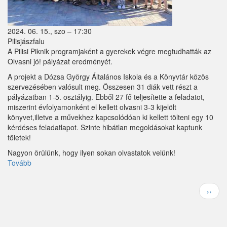
2024. 06. 15., szo – 17:30
Pilisjászfalu
A Pilisi Piknik programjaként a gyerekek végre megtudhatták az
Olvasni jó! pályázat eredményét.
A projekt a Dózsa György Általános Iskola és a Könyvtár közös
szervezésében valósult meg. Összesen 31 diák vett részt a
pályázatban 1-5. osztályig. Ebből 27 fő teljesítette a feladatot,
miszerint évfolyamonként el kellett olvasni 3-3 kijelölt
könyvet,illetve a művekhez kapcsolódóan ki kellett tölteni egy 10
kérdéses feladatlapot. Szinte hibátlan megoldásokat kaptunk
tőletek!
Nagyon örülünk, hogy ilyen sokan olvastatok velünk!
Tovább
(Olvasni
jó!
)
Oldalszámozás
Követ
››
oldal