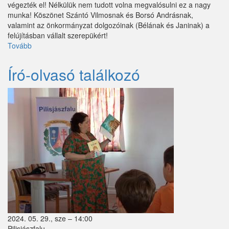
végezték el! Nélkülük nem tudott volna megvalósulni ez a nagy
munka! Köszönet Szántó Vilmosnak és Borsó Andrásnak,
valamint az önkormányzat dolgozóinak (Bélának és Janinak) a
felújításban vállalt szerepükért!
Tovább
(Megújulva
várjuk
Olvasóinkat!)
Író-olvasó találkozó
2024. 05. 29., sze – 14:00
Pilisjászfalu