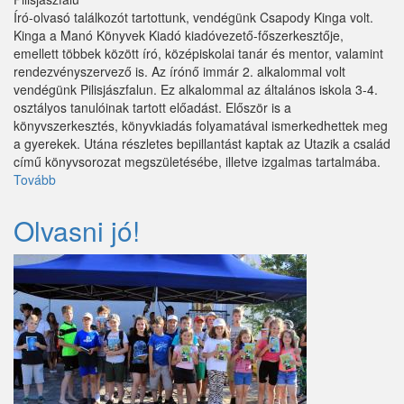
Író-olvasó találkozót tartottunk, vendégünk Csapody Kinga volt.
Kinga a Manó Könyvek Kiadó kiadóvezető-főszerkesztője,
emellett többek között író, középiskolai tanár és mentor, valamint
rendezvényszervező is. Az írónő immár 2. alkalommal volt
vendégünk Pilisjászfalun. Ez alkalommal az általános iskola 3-4.
osztályos tanulóinak tartott előadást. Először is a
könyvszerkesztés, könyvkiadás folyamatával ismerkedhettek meg
a gyerekek. Utána részletes bepillantást kaptak az Utazik a család
című könyvsorozat megszületésébe, illetve izgalmas tartalmába.
Tovább
(Író-
olvasó
találkozó)
Olvasni jó!