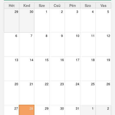
Ceglédbercel
Hét
Ked
Sze
Csü
Pén
Szo
Vas
29
30
1
2
3
4
5
Csemő
Csévharaszt
Csobánka
6
7
8
9
10
11
12
Csomád
Csörög
13
14
15
16
17
18
19
Csővár
Dány
20
21
22
23
24
25
26
Délegyháza
Domony
Dunabogdány
27
28
29
30
31
1
2