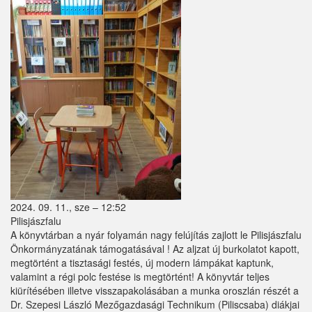
2024. 09. 11., sze – 12:52
Pilisjászfalu
A könyvtárban a nyár folyamán nagy felújítás zajlott le Pilisjászfalu
Önkormányzatának támogatásával ! Az aljzat új burkolatot kapott,
megtörtént a tisztasági festés, új modern lámpákat kaptunk,
valamint a régi polc festése is megtörtént! A könyvtár teljes
kiürítésében illetve visszapakolásában a munka oroszlán részét a
Dr. Szepesi László Mezőgazdasági Technikum (Piliscsaba) diákjai