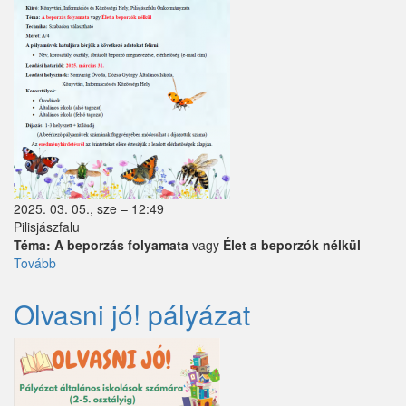
Perbál
Perőcsény
Péteri
Pilisborosjenő
Pilisjászfalu
Pilisszántó
2025. 03. 05., sze – 12:49
Pilisjászfalu
Pilisszentiván
Téma:
A beporzás folyamata
vagy
Élet a beporzók nélkül
Tovább
(Rajzpályázatot
Pilisszentkereszt
hirdetünk
a
Olvasni jó! pályázat
Pilisszentlászló
beporzók
világnapja
Pócsmegyer
alkalmából)
Püspökhatvan