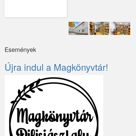
Kemence
Kismaros
Kisnémedi
Kisoroszi
Események
Kóka
Újra indul a Magkönyvtár!
Kőröstetétlen
Kosd
Kóspallag
Leányfalu
Letkés
Majosháza