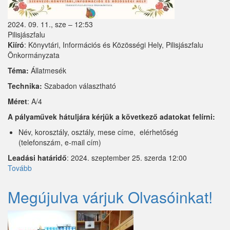
2024. 09. 11., sze – 12:53
Pilisjászfalu
Kiíró
: Könyvtári, Információs és Közösségi Hely, Pilisjászfalu
Önkormányzata
Téma:
Állatmesék
Technika:
Szabadon választható
Méret
: A/4
A pályaművek hátuljára kérjük a következő adatokat felírni:
Név, korosztály, osztály, mese címe, elérhetőség
(telefonszám, e-mail cím)
Leadási határidő
: 2024. szeptember 25. szerda 12:00
Tovább
(Rajzpályázat)
Megújulva várjuk Olvasóinkat!