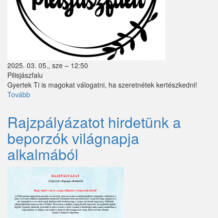
Márianosztra
Mende
Mikebuda
2025. 03. 05., sze – 12:50
Monorierdő
Pilisjászfalu
Gyertek Ti is magokat válogatni, ha szeretnétek kertészkedni!
Nagybörzsöny
Tovább
(Újra
indul
Nagytarcsa
a
Rajzpályázatot hirdetünk a
Magkönyvtár!)
Nyáregyháza
beporzók világnapja
alkalmából
Nyársapát
Örkény
Pánd
Penc