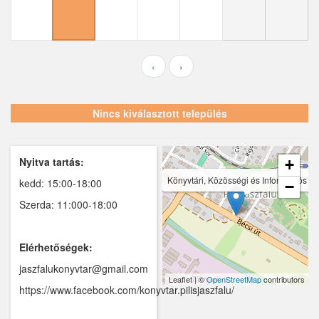
Ecser
Farmos
Felsőpakony
‹
›
Galgagyörk
Nincs kiválasztott település
Galgahévíz
Galgamácsa
Nyitva tartás:
+
Hernád
Könyvtári, Közösségi és Információs He
kedd: 15:00-18:00
−
Hévízgyörk
Szerda: 11:000-18:00
Iklad
Elérhetőségek:
Ipolydamásd
jaszfalukonyvtar@gmail.com
Leaflet | ©
OpenStreetMap
contributors
Ipolytölgyes
https://www.facebook.com/konyvtar.pilisjaszfalu/
Káva