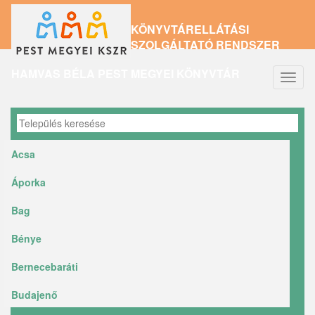
Ugrás
KÖNYVTÁRELLÁTÁSI
a
SZOLGÁLTATÓ RENDSZER
tartalomra
HAMVAS BÉLA PEST MEGYEI KÖNYVTÁR
Navig
átkap
Acsa
Áporka
Bag
Bénye
Bernecebaráti
Budajenő