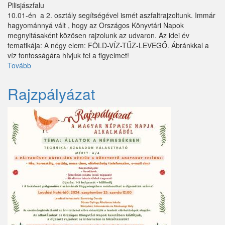
Pilisjászfalu
10.01-én a 2. osztály segítségével ismét aszfaltrajzoltunk. Immár
hagyománnyá vált , hogy az Országos Könyvtári Napok
megnyitásaként közösen rajzolunk az udvaron. Az idei év
tematikája: A négy elem: FÖLD-VÍZ-TŰZ-LEVEGŐ. Ábránkkal a
víz fontosságára hívjuk fel a figyelmet!
Tovább
(Színezd
újra!)
Rajzpályázat