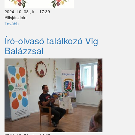
Zebegény
2024. 10. 08., k – 17:39
Pilisjászfalu
Zsámbok
Tovább
(Mese-
és
játékdélután)
Író-olvasó találkozó Vig
Balázzsal