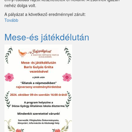
nehéz dolga volt.
Tök
A pályázat a következő eredménnyel zárult:
Tovább
(Mese-
Újhartyán
és
játékdélután,
Mese-és játékdélután
Vácegres
Népmese
rajzpályázat
Váchartyán
eredményhirdetése)
Váckisújfalu
Vácrátót
Vácszentlászló
Valkó
Vámosmikola
Vasad
Verseg