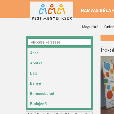
Ugrás
HAMVAS BÉLA 
a
tartalomra
Magunkról
Onlin
Író-o
Acsa
Áporka
Bag
Bénye
Bernecebaráti
Budajenő
Ceglédbercel