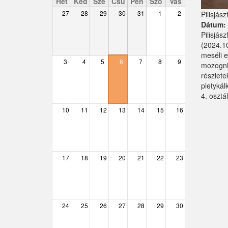
Hét
Ked
Sze
Csü
Pén
Szo
Vas
27
28
29
30
31
1
2
Pilisjász
Csemő
Dátum
Pilisjás
Csévharaszt
(2024.10
meséli e
Csobánka
3
4
5
6
7
8
9
mozogni,
részlete
Csomád
pletykál
4. osztá
Csörög
10
11
12
13
14
15
16
Csővár
Dány
17
18
19
20
21
22
23
Délegyháza
Domony
Dunabogdány
24
25
26
27
28
29
30
Ecser