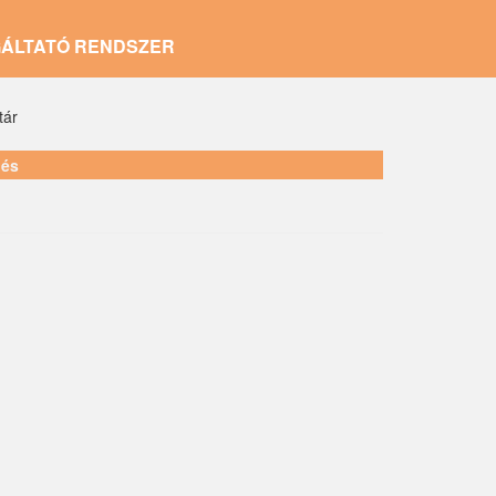
GÁLTATÓ RENDSZER
tár
lés