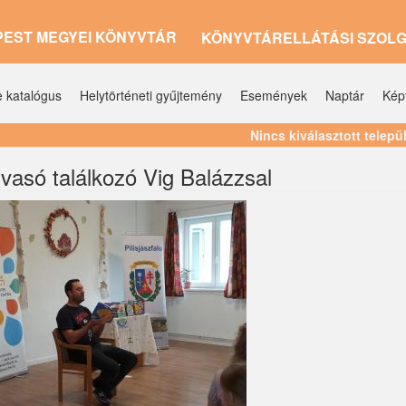
PEST MEGYEI KÖNYVTÁR
KÖNYVTÁRELLÁTÁSI SZOL
e katalógus
Helytörténeti gyűjtemény
Események
Naptár
Kép
Nincs kiválasztott telepü
lvasó találkozó Vig Balázzsal