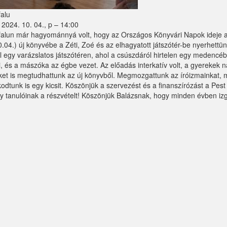
falu
2024. 10. 04., p – 14:00
zfalun már hagyománnyá volt, hogy az Országos Könyvári Napok ideje al
.04.) új könyvébe a Zéti, Zoé és az elhagyatott játszótér-be nyerhettünk
l egy varázslatos játszótéren, ahol a csúszdáról hirtelen egy medencébe
 és a mászóka az égbe vezet. Az előadás interkatív volt, a gyerekek n
ket is megtudhattunk az új könyvből. Megmozgattunk az íróizmainkat,
kodtunk is egy kicsit. Köszönjük a szervezést és a finanszírózást a P
ly tanulóinak a részvételt! Köszönjük Balázsnak, hogy minden évben izga