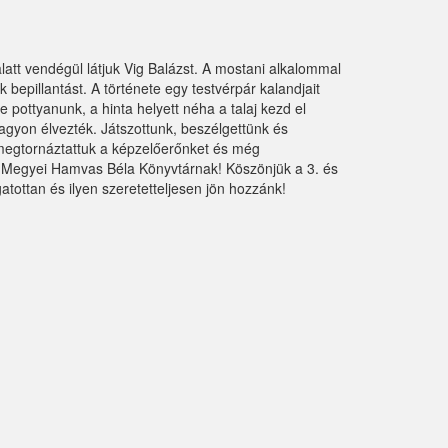
att vendégül látjuk Vig Balázst. A mostani alkalommal
 bepillantást. A története egy testvérpár kalandjait
 pottyanunk, a hinta helyett néha a talaj kezd el
agyon élvezték. Játszottunk, beszélgettünk és
 megtornáztattuk a képzelőerőnket és még
est Megyei Hamvas Béla Könyvtárnak! Köszönjük a 3. és
tottan és ilyen szeretetteljesen jön hozzánk!