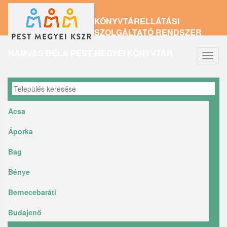
Ugrás
KÖNYVTÁRELLÁTÁSI
a
SZOLGÁLTATÓ RENDSZER
tartalomra
HAMVAS BÉLA PEST MEGYEI KÖNYVTÁR
Navig
átkap
Acsa
Áporka
Bag
Bénye
Bernecebaráti
Budajenő