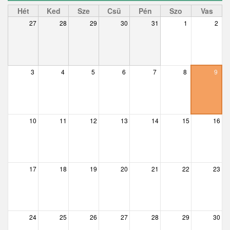
Ceglédbercel
Hét
Ked
Sze
Csü
Pén
Szo
Vas
27
28
29
30
31
1
2
Csemő
Csévharaszt
Csobánka
3
4
5
6
7
8
9
Csomád
Csörög
10
11
12
13
14
15
16
Csővár
Dány
17
18
19
20
21
22
23
Délegyháza
Domony
Dunabogdány
24
25
26
27
28
29
30