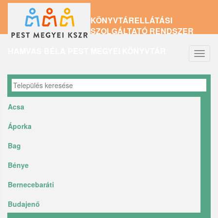
Ugrás
KÖNYVTÁRELLÁTÁSI
a
SZOLGÁLTATÓ RENDSZER
tartalomra
HAMVAS BÉLA PEST MEGYEI KÖNYVTÁR
Navig
átkap
Acsa
Áporka
Bag
Bénye
Bernecebaráti
Budajenő