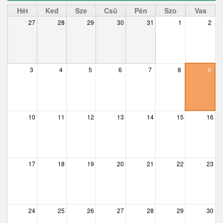
Ceglédbercel
Hét
Ked
Sze
Csü
Pén
Szo
Vas
27
28
29
30
31
1
2
Csemő
Csévharaszt
Csobánka
3
4
5
6
7
8
9
Csomád
Csörög
10
11
12
13
14
15
16
Csővár
Dány
17
18
19
20
21
22
23
Délegyháza
Domony
Dunabogdány
24
25
26
27
28
29
30
– 01 előtt