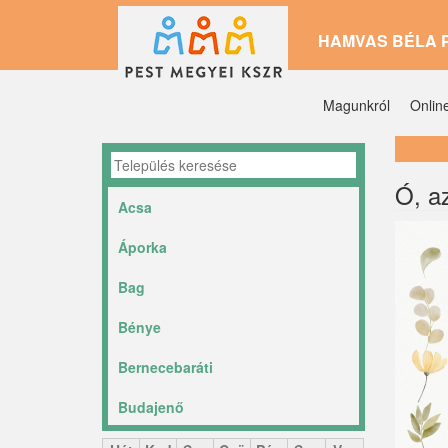
Ugrás
HAMVAS BÉLA 
a
tartalomra
Magunkról
Onlin
Ó, az
Acsa
Áporka
Bag
Bénye
Bernecebaráti
Budajenő
Ceglédbercel