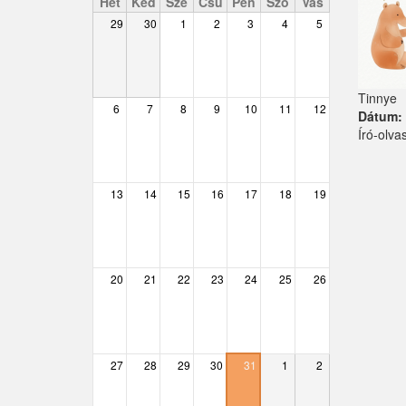
Hét
Ked
Sze
Csü
Pén
Szo
Vas
29
30
1
2
3
4
5
Csemő
Csévharaszt
Tinnye
Csobánka
6
7
8
9
10
11
12
Dátum
Író-olva
Csomád
Csörög
13
14
15
16
17
18
19
Csővár
Dány
20
21
22
23
24
25
26
Délegyháza
Domony
Dunabogdány
27
28
29
30
31
1
2
Ecser