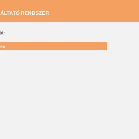
GÁLTATÓ RENDSZER
tár
lés