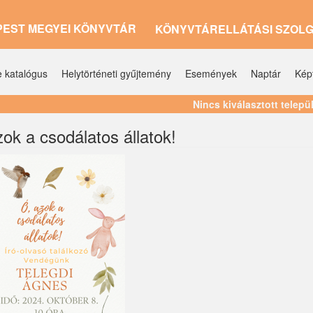
PEST MEGYEI KÖNYVTÁR
KÖNYVTÁRELLÁTÁSI SZOL
e katalógus
Helytörténeti gyűjtemény
Események
Naptár
Kép
Nincs kiválasztott telepü
ok a csodálatos állatok!