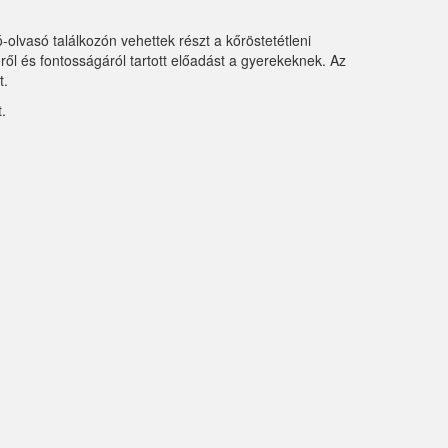
lvasó találkozón vehettek részt a kőröstetétleni
éről és fontosságáról tartott előadást a gyerekeknek. Az
t.
.