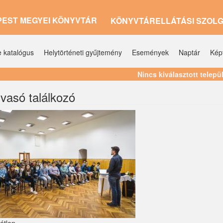
PEST MEGYEI KÖNYVTÁR
KÖNYVTÁRELLÁTÁSI SZOL
e katalógus
Helytörténeti gyűjtemény
Események
Naptár
Kép
Nincs kiválasztott telepü
lvasó találkozó