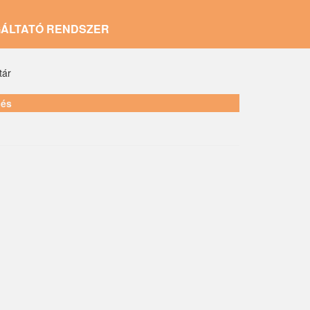
GÁLTATÓ RENDSZER
tár
lés