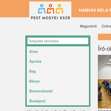
Ugrás
HAMVAS BÉLA 
a
tartalomra
Magunkról
Onlin
Író-o
Acsa
Áporka
Bag
Bénye
Bernecebaráti
Budajenő
Ceglédbercel