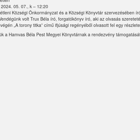
étlen
2024. 05. 07., k – 12:20
étleni Községi Önkormányzat és a Községi Könyvtár szervezésében író-o
Vendégünk volt Trux Béla író, forgatókönyv író, aki az olvasás szeretet
végén „A torony titka” című ifjúsági regényéből olvasott fel egy részlete
ük a Hamvas Béla Pest Megyei Könyvtárnak a rendezvény támogatását