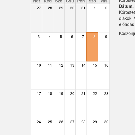
Kőröstet
Hét
Ked
Sze
Csü
Pén
Szo
Vas
Dátum
27
28
29
30
31
1
2
Csemő
Kőröstet
diákok. 
Csévharaszt
előadás 
Köszönj
Csobánka
3
4
5
6
7
8
9
Csomád
Csörög
10
11
12
13
14
15
16
Csővár
Dány
17
18
19
20
21
22
23
Délegyháza
Domony
Dunabogdány
24
25
26
27
28
29
30
Ecser