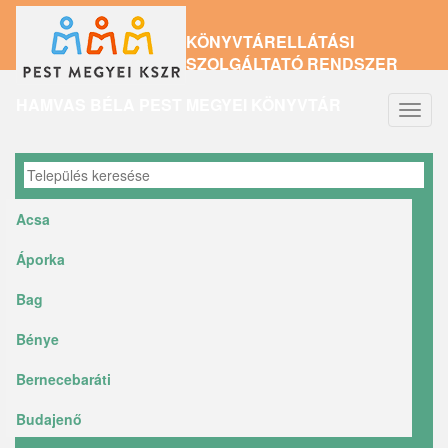
Ugrás
KÖNYVTÁRELLÁTÁSI
a
SZOLGÁLTATÓ RENDSZER
tartalomra
HAMVAS BÉLA PEST MEGYEI KÖNYVTÁR
Navig
átkap
Acsa
Áporka
Bag
Bénye
Bernecebaráti
Budajenő