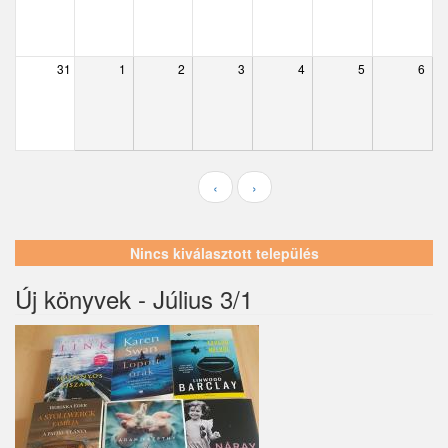
Ecser
Farmos
31
1
2
3
4
5
6
Felsőpakony
Galgagyörk
Galgahévíz
‹
›
Galgamácsa
Hernád
Nincs kiválasztott település
Hévízgyörk
Új könyvek - Július 3/1
Iklad
Ipolydamásd
Ipolytölgyes
Káva