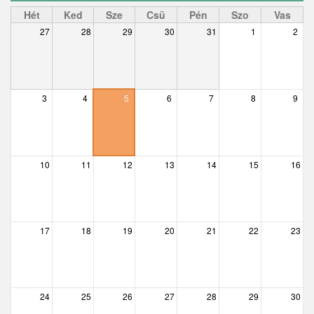
Ceglédbercel
Hét
Ked
Sze
Csü
Pén
Szo
Vas
27
28
29
30
31
1
2
Csemő
Csévharaszt
Csobánka
3
4
5
6
7
8
9
Csomád
Csörög
10
11
12
13
14
15
16
Csővár
Dány
17
18
19
20
21
22
23
Délegyháza
Domony
Dunabogdány
24
25
26
27
28
29
30