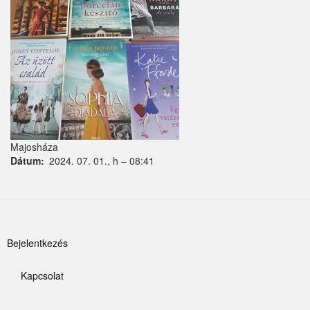
Kemence
Kismaros
Kisnémedi
Kisoroszi
Kóka
Majosháza
Dátum
2024. 07. 01., h – 08:41
Kőröstetétlen
Kosd
Kóspallag
Felhasználói
Bejelentkezés
Leányfalu
fiók
Letkés
Kapcsolat
menüje
Lábléc
Majosháza
menü