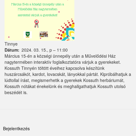
Kemence
Kismaros
Kisnémedi
Tinnye
Kisoroszi
Dátum
2024. 03. 15., p – 11:00
Március 15-én a községi ünnepély után a Művelődési Ház
Kóka
nagytermében interaktív foglalkoztatóra várjuk a gyerekeket.
Kossuth Tinnyén töltött éveihez kapcsolva készítünk
Kőröstetétlen
huszárcsákót, kardot, lovacskát, lányokkal pártát. Kipróbálhatjuk a
lúdtollal írást, megismerhetik a gyerekek Kossuth herbáriumát,
Kosd
Kossuth nótákat énekelünk és meghallgathatjuk Kossuth utolsó
beszédét is.
Kóspallag
Leányfalu
Letkés
Felhasználói
Bejelentkezés
Majosháza