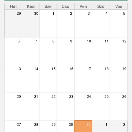
Ceglédbercel
Hét
Ked
Sze
Csü
Pén
Szo
Vas
29
30
1
2
3
4
5
Csemő
Csévharaszt
Csobánka
6
7
8
9
10
11
12
Csomád
Csörög
13
14
15
16
17
18
19
Csővár
Dány
20
21
22
23
24
25
26
Délegyháza
Domony
Dunabogdány
27
28
29
30
31
1
2