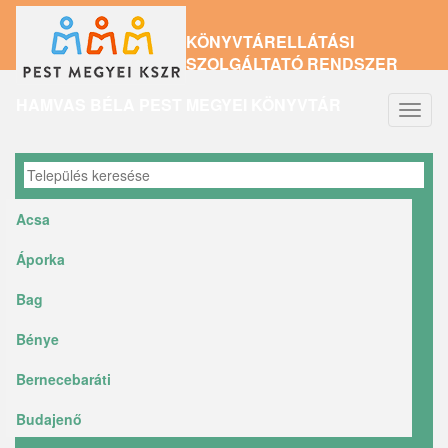
Ugrás
KÖNYVTÁRELLÁTÁSI
a
SZOLGÁLTATÓ RENDSZER
tartalomra
HAMVAS BÉLA PEST MEGYEI KÖNYVTÁR
Navig
átkap
Acsa
Áporka
Bag
Bénye
Bernecebaráti
Budajenő