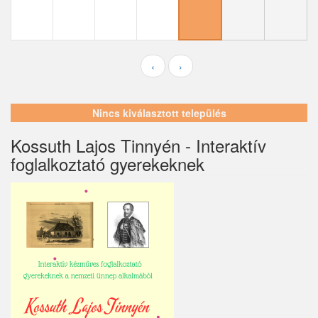
Ecser
Farmos
Felsőpakony
‹
›
Galgagyörk
Nincs kiválasztott település
Galgahévíz
Kossuth Lajos Tinnyén - Interaktív
Galgamácsa
foglalkoztató gyerekeknek
Hernád
Hévízgyörk
Iklad
Ipolydamásd
Ipolytölgyes
Káva