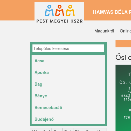
Ugrás
HAMVAS BÉLA 
a
tartalomra
Magunkról
Onlin
Ősi 
Acsa
Áporka
Bag
Bénye
Bernecebaráti
Budajenő
Ceglédbercel