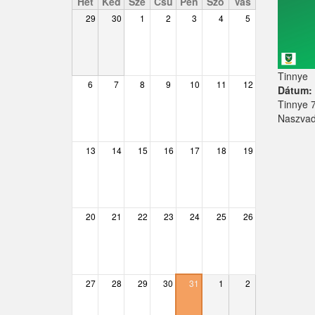
Hét
Ked
Sze
Csü
Pén
Szo
Vas
29
30
1
2
3
4
5
Csemő
Csévharaszt
Tinnye
Csobánka
6
7
8
9
10
11
12
Dátum
Tinnye 
Csomád
Naszvad
Csörög
13
14
15
16
17
18
19
Csővár
Dány
20
21
22
23
24
25
26
Délegyháza
Domony
Dunabogdány
27
28
29
30
31
1
2
Ecser