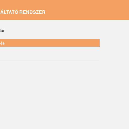
GÁLTATÓ RENDSZER
tár
lés