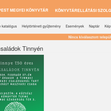
PEST MEGYEI KÖNYVTÁR
KÖNYVTÁRELLÁTÁSI SZOL
e katalógus
Helytörténeti gyűjtemény
Események
Naptár
Kép
Nincs kiválasztott telepü
családok Tinnyén