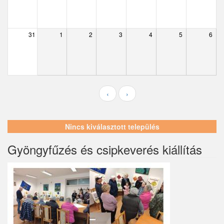
Ecser
Farmos
31
1
2
3
4
5
6
Felsőpakony
Galgagyörk
Galgahévíz
‹
›
Galgamácsa
Hernád
Nincs kiválasztott település
Hévízgyörk
Gyöngyfűzés és csipkeverés kiállítás
Iklad
Ipolydamásd
Ipolytölgyes
Káva