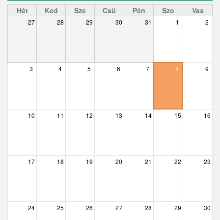
Ceglédbercel
Hét
Ked
Sze
Csü
Pén
Szo
Vas
27
28
29
30
31
1
2
Csemő
Csévharaszt
Csobánka
3
4
5
6
7
8
9
Csomád
Csörög
10
11
12
13
14
15
16
Csővár
Dány
17
18
19
20
21
22
23
Délegyháza
Domony
Dunabogdány
24
25
26
27
28
29
30