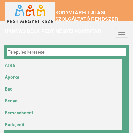
Ugrás
KÖNYVTÁRELLÁTÁSI
a
SZOLGÁLTATÓ RENDSZER
tartalomra
HAMVAS BÉLA PEST MEGYEI KÖNYVTÁR
Navig
átkap
Acsa
Áporka
Bag
Bénye
Bernecebaráti
Budajenő