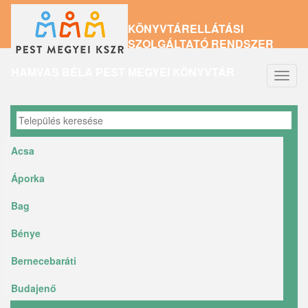
Ugrás
KÖNYVTÁRELLÁTÁSI
a
SZOLGÁLTATÓ RENDSZER
tartalomra
HAMVAS BÉLA PEST MEGYEI KÖNYVTÁR
Navig
átkap
Acsa
Áporka
Bag
Bénye
Bernecebaráti
Budajenő