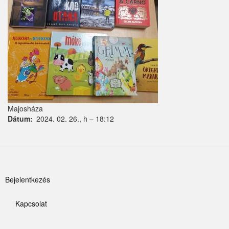
Kemence
Kismaros
Kisnémedi
Kisoroszi
Kóka
Majosháza
Dátum
2024. 02. 26., h – 18:12
Kőröstetétlen
Kosd
Kóspallag
Felhasználói
Bejelentkezés
Leányfalu
fiók
Letkés
Kapcsolat
menüje
Lábléc
Majosháza
menü