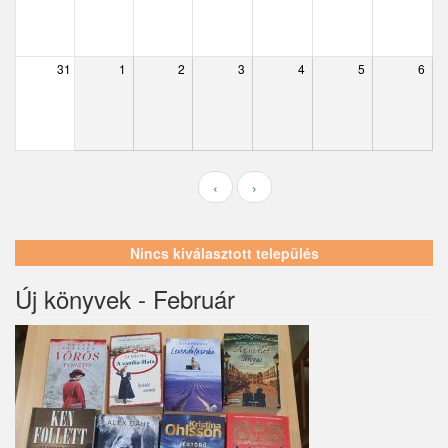
Ecser
Farmos
31
1
2
3
4
5
6
Felsőpakony
Galgagyörk
Galgahévíz
‹
›
Galgamácsa
Hernád
Nincs kiválasztott település
Hévízgyörk
Új könyvek - Február
Iklad
Ipolydamásd
Ipolytölgyes
Káva