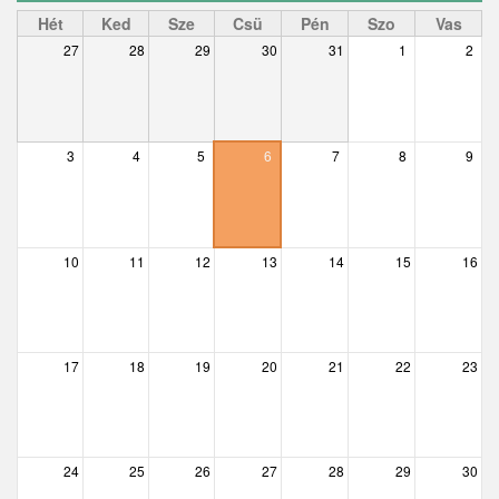
Ceglédbercel
Hét
Ked
Sze
Csü
Pén
Szo
Vas
27
28
29
30
31
1
2
Csemő
Csévharaszt
Csobánka
3
4
5
6
7
8
9
Csomád
Csörög
10
11
12
13
14
15
16
Csővár
Dány
17
18
19
20
21
22
23
Délegyháza
Domony
Dunabogdány
24
25
26
27
28
29
30