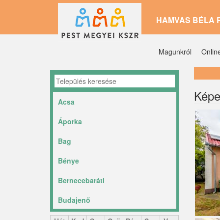
Ugrás
HAMVAS BÉLA 
a
tartalomra
Magunkról
Onlin
Képe
Acsa
Áporka
Bag
Bénye
Bernecebaráti
Budajenő
Ceglédbercel