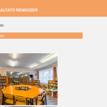
GÁLTATÓ RENDSZER
tár
lés