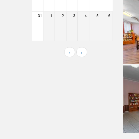
Farmos
31
1
2
3
4
5
6
Felsőpakony
Galgagyörk
Galgahévíz
‹
›
Galgamácsa
Hernád
Hévízgyörk
Iklad
Ipolydamásd
Ipolytölgyes
Káva