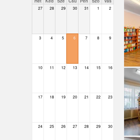
Hét
Ked
Sze
Csü
Pén
Szo
Vas
27
28
29
30
31
1
2
Csemő
Csévharaszt
Csobánka
3
4
5
6
7
8
9
Csomád
Csörög
10
11
12
13
14
15
16
Csővár
Dány
17
18
19
20
21
22
23
Délegyháza
Domony
Dunabogdány
24
25
26
27
28
29
30
Ecser