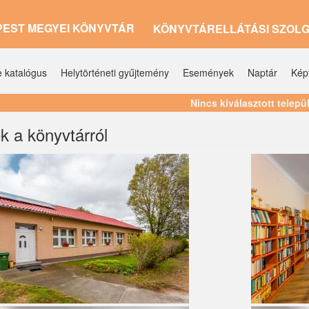
PEST MEGYEI KÖNYVTÁR
KÖNYVTÁRELLÁTÁSI SZOL
e katalógus
Helytörténeti gyűjtemény
Események
Naptár
Kép
Nincs kiválasztott telepü
k a könyvtárról