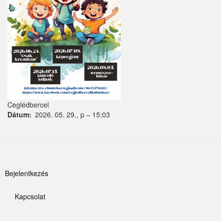
Kemence
Kismaros
Kisnémedi
Kisoroszi
Kóka
Ceglédbercel
Dátum
2026. 05. 29., p – 15:03
Kőröstetétlen
Kosd
Kóspallag
Felhasználói
Bejelentkezés
Leányfalu
fiók
Letkés
Kapcsolat
menüje
Lábléc
Majosháza
menü