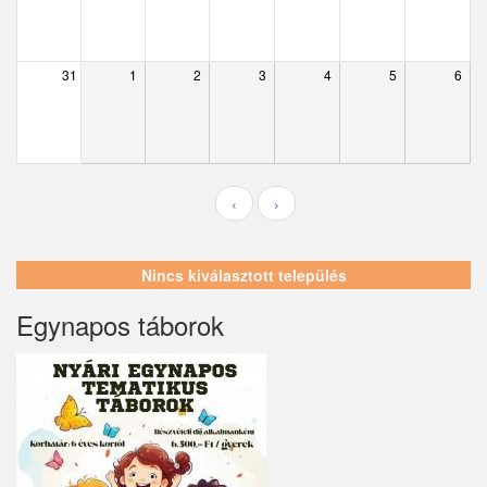
Ecser
Farmos
31
1
2
3
4
5
6
Felsőpakony
Galgagyörk
Galgahévíz
‹
›
Galgamácsa
Hernád
Nincs kiválasztott település
Hévízgyörk
Egynapos táborok
Iklad
Ipolydamásd
Ipolytölgyes
Káva