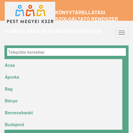
Ugrás
KÖNYVTÁRELLÁTÁSI
a
SZOLGÁLTATÓ RENDSZER
tartalomra
HAMVAS BÉLA PEST MEGYEI KÖNYVTÁR
Navig
átkap
Acsa
Áporka
Bag
Bénye
Bernecebaráti
Budajenő