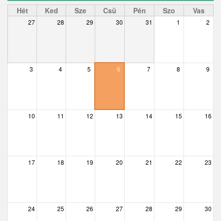
Ceglédbercel
Hét
Ked
Sze
Csü
Pén
Szo
Vas
27
28
29
30
31
1
2
Csemő
Csévharaszt
Csobánka
3
4
5
6
7
8
9
Csomád
Csörög
10
11
12
13
14
15
16
Csővár
Dány
17
18
19
20
21
22
23
Délegyháza
Domony
Dunabogdány
24
25
26
27
28
29
30