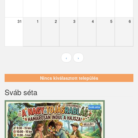
Ecser
Farmos
31
1
2
3
4
5
6
Felsőpakony
Galgagyörk
Galgahévíz
‹
›
Galgamácsa
Hernád
Nincs kiválasztott település
Hévízgyörk
Sváb séta
Iklad
Ipolydamásd
Ipolytölgyes
Káva