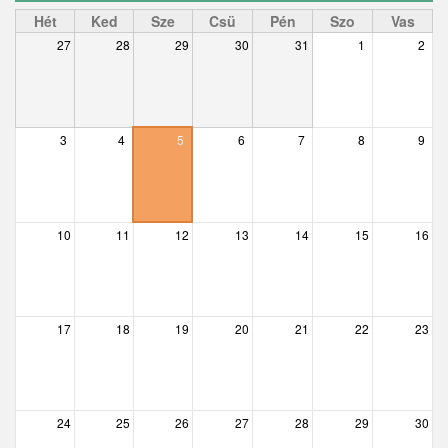
Ceglédbercel
Hét
Ked
Sze
Csü
Pén
Szo
Vas
27
28
29
30
31
1
2
Csemő
Csévharaszt
Csobánka
3
4
5
6
7
8
9
Csomád
Csörög
10
11
12
13
14
15
16
Csővár
Dány
17
18
19
20
21
22
23
Délegyháza
Domony
Dunabogdány
24
25
26
27
28
29
30