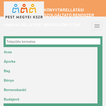
Ugrás
KÖNYVTÁRELLÁTÁSI
a
SZOLGÁLTATÓ RENDSZER
tartalomra
HAMVAS BÉLA PEST MEGYEI KÖNYVTÁR
Navig
átkap
Acsa
Áporka
Bag
Bénye
Bernecebaráti
Budajenő