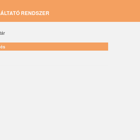
GÁLTATÓ RENDSZER
tár
lés