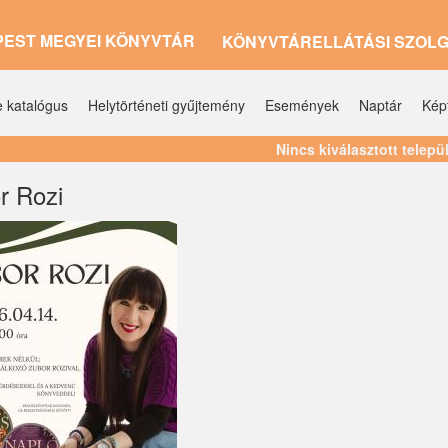
PEST MEGYEI KÖNYVTÁR
KÖNYVTÁRELLÁTÁSI SZOL
e katalógus
Helytörténeti gyűjtemény
Események
Naptár
Kép
Nincs kiválasztott telepü
r Rozi