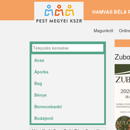
Ugrás
HAMVAS BÉLA 
a
tartalomra
Magunkról
Onlin
Zubo
Acsa
Áporka
Bag
Bénye
Bernecebaráti
Budajenő
Ceglédbercel