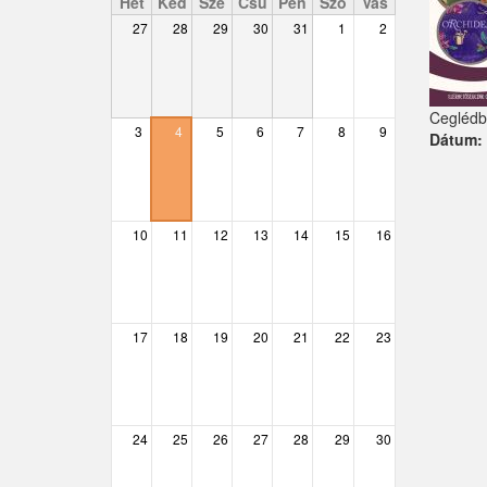
Hét
Ked
Sze
Csü
Pén
Szo
Vas
27
28
29
30
31
1
2
Csemő
Csévharaszt
Ceglédb
Csobánka
3
4
5
6
7
8
9
Dátum
Csomád
Csörög
10
11
12
13
14
15
16
Csővár
Dány
17
18
19
20
21
22
23
Délegyháza
Domony
Dunabogdány
24
25
26
27
28
29
30
Ecser