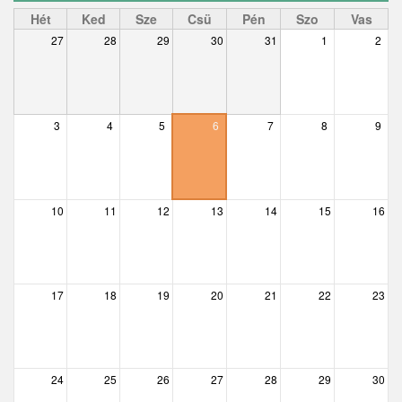
Ceglédbercel
Hét
Ked
Sze
Csü
Pén
Szo
Vas
27
28
29
30
31
1
2
Csemő
Csévharaszt
Csobánka
3
4
5
6
7
8
9
Csomád
Csörög
10
11
12
13
14
15
16
Csővár
Dány
17
18
19
20
21
22
23
Délegyháza
Domony
Dunabogdány
24
25
26
27
28
29
30