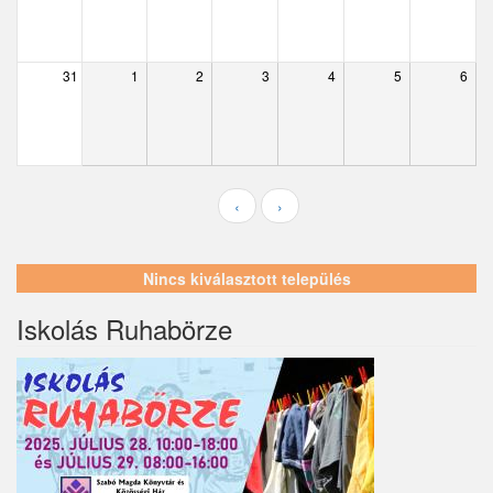
Ecser
Farmos
31
1
2
3
4
5
6
Felsőpakony
Galgagyörk
Galgahévíz
‹
›
Galgamácsa
Hernád
Nincs kiválasztott település
Hévízgyörk
Iskolás Ruhabörze
Iklad
Ipolydamásd
Ipolytölgyes
Káva