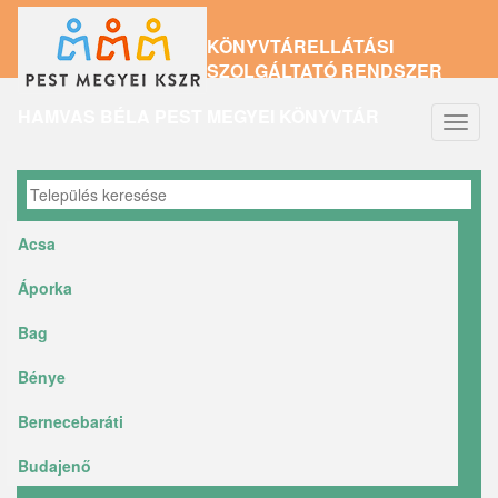
Ugrás
KÖNYVTÁRELLÁTÁSI
a
SZOLGÁLTATÓ RENDSZER
tartalomra
HAMVAS BÉLA PEST MEGYEI KÖNYVTÁR
Navig
átkap
Acsa
Áporka
Bag
Bénye
Bernecebaráti
Budajenő