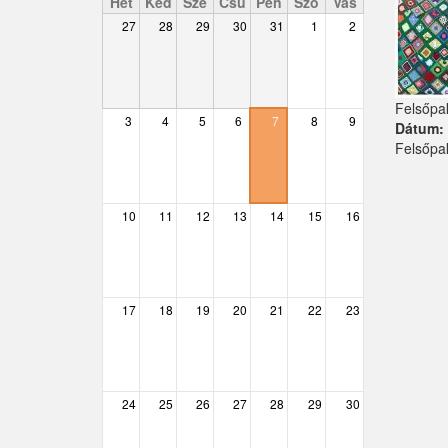
Hét
Ked
Sze
Csü
Pén
Szo
Vas
27
28
29
30
31
1
2
Csemő
Csévharaszt
Felsőpa
Csobánka
3
4
5
6
7
8
9
Dátum
Felsőpa
Csomád
Csörög
10
11
12
13
14
15
16
Csővár
Dány
17
18
19
20
21
22
23
Délegyháza
Domony
Dunabogdány
24
25
26
27
28
29
30
Ecser