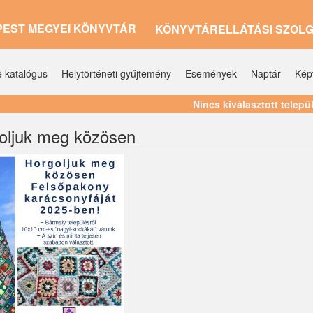
PEST MEGYEI KÖNYVTÁR
KÖNYVTÁRELLÁTÁSI SZOL
e katalógus
Helytörténeti gyűjtemény
Események
Naptár
Kép
Nincs kiválasztott telepü
oljuk meg közösen