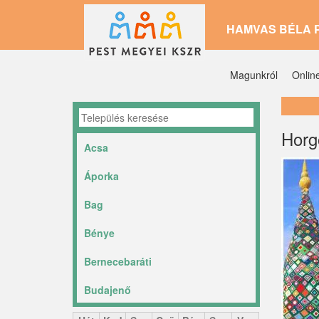
Ugrás
HAMVAS BÉLA 
a
tartalomra
Magunkról
Onlin
Horg
Acsa
Áporka
Bag
Bénye
Bernecebaráti
Budajenő
Ceglédbercel