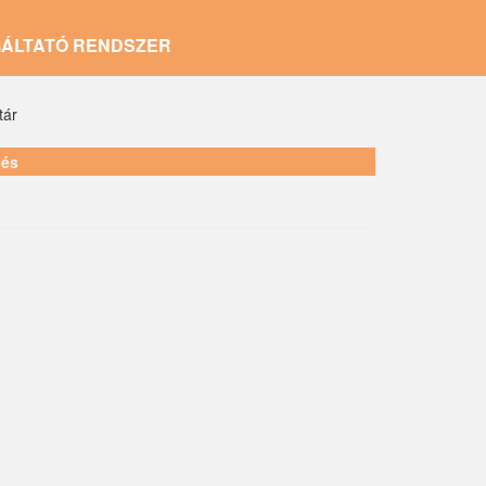
GÁLTATÓ RENDSZER
tár
lés