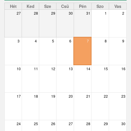
Ceglédbercel
Hét
Ked
Sze
Csü
Pén
Szo
Vas
27
28
29
30
31
1
2
Csemő
Csévharaszt
Csobánka
3
4
5
6
7
8
9
Csomád
Csörög
10
11
12
13
14
15
16
Csővár
Dány
17
18
19
20
21
22
23
Délegyháza
Domony
Dunabogdány
24
25
26
27
28
29
30