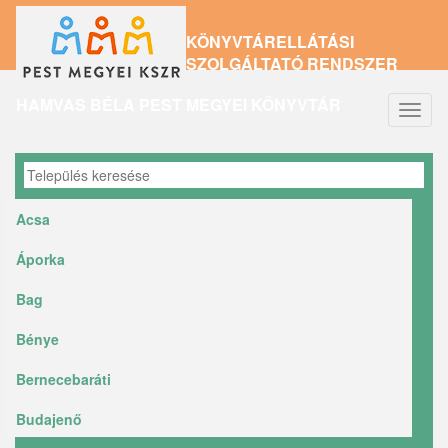
Ugrás
KÖNYVTÁRELLÁTÁSI
a
SZOLGÁLTATÓ RENDSZER
tartalomra
HAMVAS BÉLA PEST MEGYEI KÖNYVTÁR
Navig
átkap
Acsa
Áporka
Bag
Bénye
Bernecebaráti
Budajenő