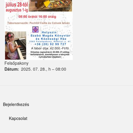
Kemence
Kismaros
Kisnémedi
Kisoroszi
Kóka
Felsőpakony
Dátum
2025. 07. 28., h – 08:00
Kőröstetétlen
Kosd
Kóspallag
Felhasználói
Bejelentkezés
Leányfalu
fiók
Letkés
Kapcsolat
menüje
Lábléc
Majosháza
menü