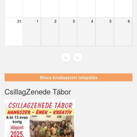
Ecser
Farmos
31
1
2
3
4
5
6
Felsőpakony
Galgagyörk
Galgahévíz
‹
›
Galgamácsa
Hernád
Nincs kiválasztott település
Hévízgyörk
CsillagZenede Tábor
Iklad
Ipolydamásd
Ipolytölgyes
Káva