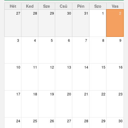
Ceglédbercel
Hét
Ked
Sze
Csü
Pén
Szo
Vas
27
28
29
30
31
1
2
Csemő
Csévharaszt
Csobánka
3
4
5
6
7
8
9
Csomád
Csörög
10
11
12
13
14
15
16
Csővár
Dány
17
18
19
20
21
22
23
Délegyháza
Domony
Dunabogdány
24
25
26
27
28
29
30