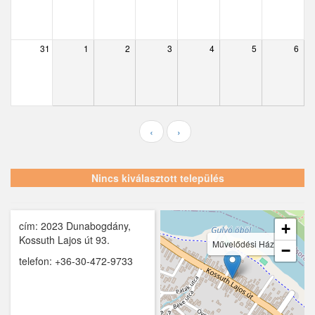
Ecser
Farmos
31
1
2
3
4
5
6
Felsőpakony
Galgagyörk
Galgahévíz
‹
›
Galgamácsa
Hernád
Nincs kiválasztott település
Hévízgyörk
cím: 2023 Dunabogdány,
Iklad
+
Kossuth Lajos út 93.
Művelődési Ház
−
Ipolydamásd
telefon: +36-30-472-9733
Ipolytölgyes
Káva