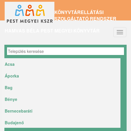
Ugrás
KÖNYVTÁRELLÁTÁSI
a
SZOLGÁLTATÓ RENDSZER
tartalomra
HAMVAS BÉLA PEST MEGYEI KÖNYVTÁR
Navig
átkap
Acsa
Áporka
Bag
Bénye
Bernecebaráti
Budajenő