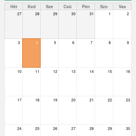
Ceglédbercel
Hét
Ked
Sze
Csü
Pén
Szo
Vas
27
28
29
30
31
1
2
Csemő
Csévharaszt
Csobánka
3
4
5
6
7
8
9
Csomád
Csörög
10
11
12
13
14
15
16
Csővár
Dány
17
18
19
20
21
22
23
Délegyháza
Domony
Dunabogdány
24
25
26
27
28
29
30