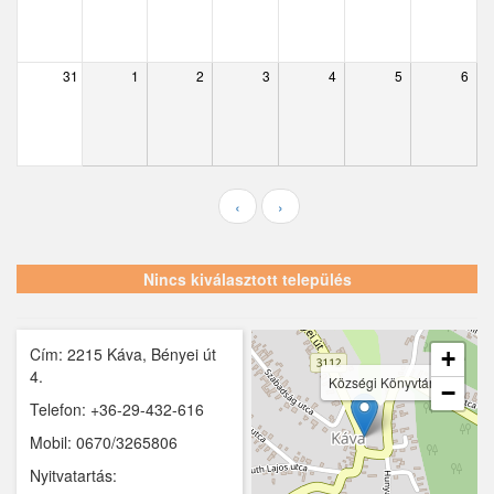
Ecser
Farmos
31
1
2
3
4
5
6
Felsőpakony
Galgagyörk
Galgahévíz
‹
›
Galgamácsa
Hernád
Nincs kiválasztott település
Hévízgyörk
Cím: 2215 Káva, Bényei út
Iklad
+
4.
Községi Könyvtár
−
Ipolydamásd
Telefon: +36-29-432-616
Mobil: 0670/3265806
Ipolytölgyes
Nyitvatartás:
Káva