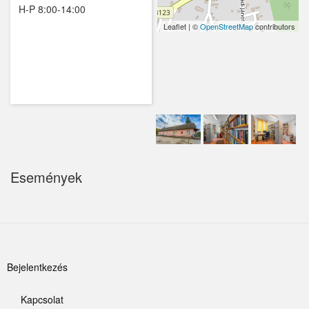
H-P 8:00-14:00
Kemence
Leaflet | ©
OpenStreetMap
contributors
Kismaros
Kisnémedi
Kisoroszi
Kóka
Kőröstetétlen
Események
Kosd
Kóspallag
Leányfalu
Felhasználói
Bejelentkezés
Letkés
fiók
Kapcsolat
Majosháza