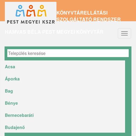
Ugrás
KÖNYVTÁRELLÁTÁSI
a
SZOLGÁLTATÓ RENDSZER
tartalomra
HAMVAS BÉLA PEST MEGYEI KÖNYVTÁR
Navig
átkap
Acsa
Áporka
Bag
Bénye
Bernecebaráti
Budajenő