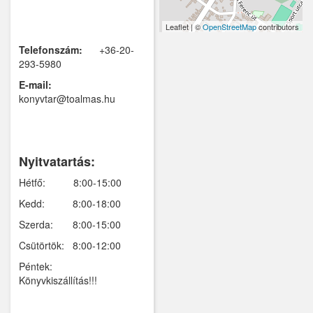
Kemence
Leaflet | ©
OpenStreetMap
contributors
Telefonszám:
+36-20-
Kismaros
293-5980
Kisnémedi
E-mail:
konyvtar@toalmas.hu
Kisoroszi
Kóka
Nyitvatartás:
Kőröstetétlen
Hétfő: 8:00-15:00
Kosd
Kedd: 8:00-18:00
Kóspallag
Szerda: 8:00-15:00
Csütörtök: 8:00-12:00
Leányfalu
Péntek:
Letkés
Könyvkiszállítás!!!
Majosháza