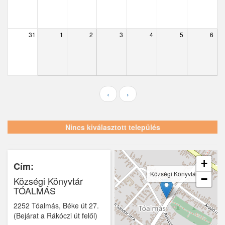
Ecser
Farmos
31
1
2
3
4
5
6
Felsőpakony
Galgagyörk
Galgahévíz
‹
›
Galgamácsa
Hernád
Nincs kiválasztott település
Hévízgyörk
Iklad
+
Cím:
Községi Könyvtár
−
Községi Könyvtár
Ipolydamásd
TÓALMÁS
Ipolytölgyes
2252 Tóalmás, Béke út 27.
(Bejárat a Rákóczi út felől)
Káva