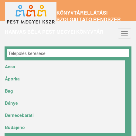
Ugrás
KÖNYVTÁRELLÁTÁSI
a
SZOLGÁLTATÓ RENDSZER
tartalomra
HAMVAS BÉLA PEST MEGYEI KÖNYVTÁR
Navig
átkap
Acsa
Áporka
Bag
Bénye
Bernecebaráti
Budajenő