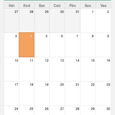
Ceglédbercel
Hét
Ked
Sze
Csü
Pén
Szo
Vas
27
28
29
30
31
1
2
Csemő
Csévharaszt
Csobánka
3
4
5
6
7
8
9
Csomád
Csörög
10
11
12
13
14
15
16
Csővár
Dány
17
18
19
20
21
22
23
Délegyháza
Domony
Dunabogdány
24
25
26
27
28
29
30