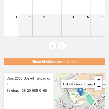
Ecser
Farmos
31
1
2
3
4
5
6
Felsőpakony
Galgagyörk
Galgahévíz
‹
›
Galgamácsa
Hernád
Nincs kiválasztott település
Hévízgyörk
Cím: 2038 Sóskút Tulipán u.
Iklad
+
9.
Andretti Károly Községi Könyvtár
−
Ipolydamásd
Telefon: +36-20-985-0168
Ipolytölgyes
Káva