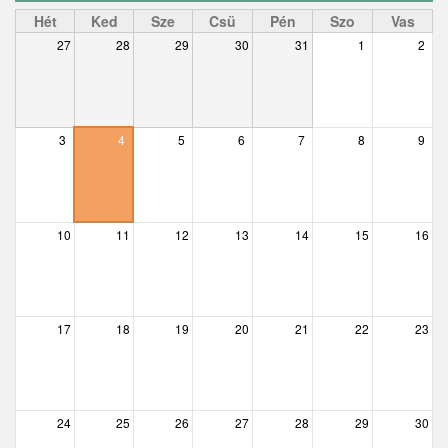
Ceglédbercel
Hét
Ked
Sze
Csü
Pén
Szo
Vas
27
28
29
30
31
1
2
Csemő
Csévharaszt
Csobánka
3
4
5
6
7
8
9
Csomád
Csörög
10
11
12
13
14
15
16
Csővár
Dány
17
18
19
20
21
22
23
Délegyháza
Domony
Dunabogdány
24
25
26
27
28
29
30