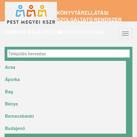
Ugrás
KÖNYVTÁRELLÁTÁSI
a
SZOLGÁLTATÓ RENDSZER
tartalomra
HAMVAS BÉLA PEST MEGYEI KÖNYVTÁR
Navig
átkap
Acsa
Áporka
Bag
Bénye
Bernecebaráti
Budajenő