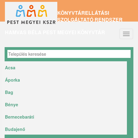
Ugrás
KÖNYVTÁRELLÁTÁSI
a
SZOLGÁLTATÓ RENDSZER
tartalomra
HAMVAS BÉLA PEST MEGYEI KÖNYVTÁR
Navig
átkap
Acsa
Áporka
Bag
Bénye
Bernecebaráti
Budajenő