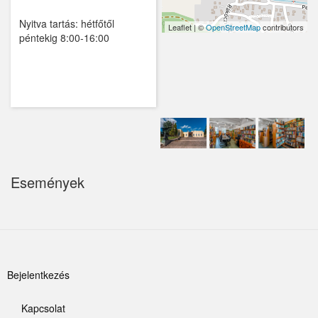
Nyitva tartás: hétfőtől
Kemence
Leaflet | ©
OpenStreetMap
contributors
péntekig 8:00-16:00
Kismaros
Kisnémedi
Kisoroszi
Kóka
Kőröstetétlen
Események
Kosd
Kóspallag
Leányfalu
Felhasználói
Bejelentkezés
Letkés
fiók
Kapcsolat
Majosháza