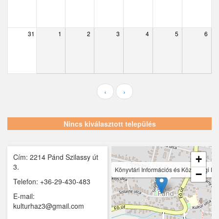
Ecser
Farmos
31
1
2
3
4
5
6
Felsőpakony
Galgagyörk
Galgahévíz
‹
›
Galgamácsa
Hernád
Nincs kiválasztott település
Hévízgyörk
Cím: 2214 Pánd Szilassy út
Iklad
+
3.
Könyvtári Információs és Közösségi He
−
Ipolydamásd
Telefon: +36-29-430-483
E-mail:
Ipolytölgyes
kulturhaz3@gmail.com
Káva