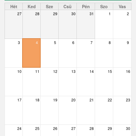
Ceglédbercel
Hét
Ked
Sze
Csü
Pén
Szo
Vas
27
28
29
30
31
1
2
Csemő
Csévharaszt
Csobánka
3
4
5
6
7
8
9
Csomád
Csörög
10
11
12
13
14
15
16
Csővár
Dány
17
18
19
20
21
22
23
Délegyháza
Domony
Dunabogdány
24
25
26
27
28
29
30