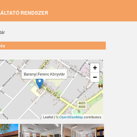
GÁLTATÓ RENDSZER
tár
lés
+
Baranyi Ferenc Könyvtár
−
Leaflet | ©
OpenStreetMap
contributors