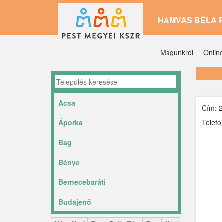
Ugrás
HAMVAS BÉLA 
a
tartalomra
Magunkról
Onlin
Acsa
Cím: 2
Áporka
Telefo
Bag
Bénye
Bernecebaráti
Budajenő
Ceglédbercel