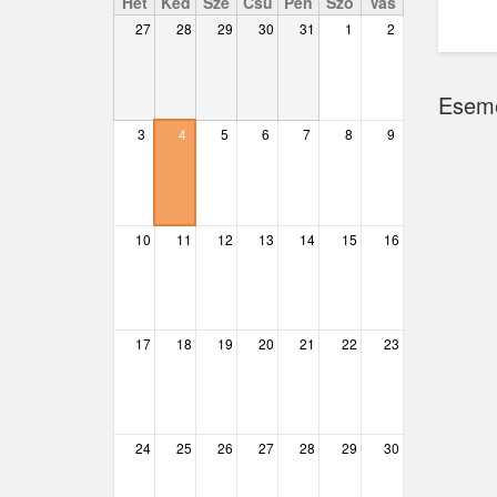
Hét
Ked
Sze
Csü
Pén
Szo
Vas
27
28
29
30
31
1
2
Csemő
Csévharaszt
Esem
Csobánka
3
4
5
6
7
8
9
Csomád
Csörög
10
11
12
13
14
15
16
Csővár
Dány
17
18
19
20
21
22
23
Délegyháza
Domony
Dunabogdány
24
25
26
27
28
29
30
Ecser