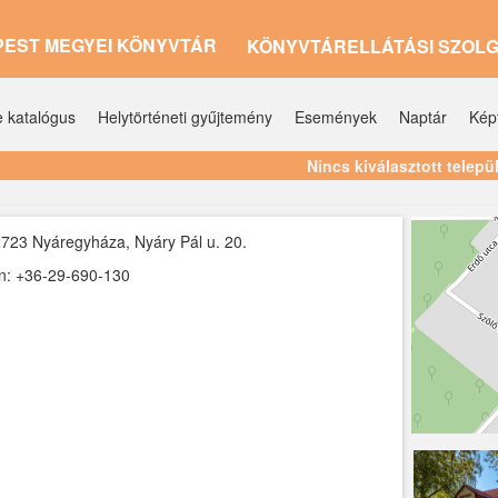
PEST MEGYEI KÖNYVTÁR
KÖNYVTÁRELLÁTÁSI SZOL
e katalógus
Helytörténeti gyűjtemény
Események
Naptár
Kép
Nincs kiválasztott telepü
723 Nyáregyháza, Nyáry Pál u. 20.
n: +36-29-690-130