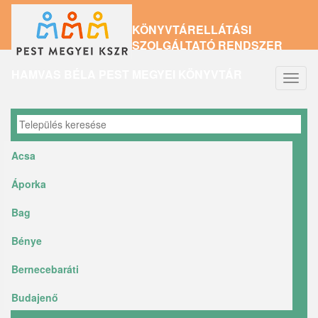
Ugrás
KÖNYVTÁRELLÁTÁSI
a
SZOLGÁLTATÓ RENDSZER
tartalomra
HAMVAS BÉLA PEST MEGYEI KÖNYVTÁR
Navig
átkap
Acsa
Áporka
Bag
Bénye
Bernecebaráti
Budajenő