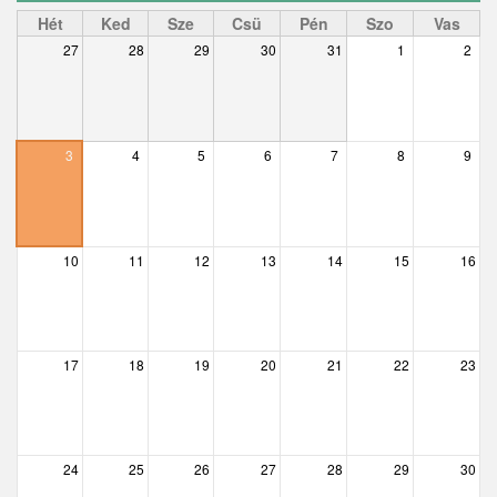
Ceglédbercel
Hét
Ked
Sze
Csü
Pén
Szo
Vas
27
28
29
30
31
1
2
Csemő
Csévharaszt
Csobánka
3
4
5
6
7
8
9
Csomád
Csörög
10
11
12
13
14
15
16
Csővár
Dány
17
18
19
20
21
22
23
Délegyháza
Domony
Dunabogdány
24
25
26
27
28
29
30