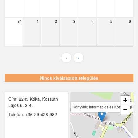
Ecser
Farmos
31
1
2
3
4
5
6
Felsőpakony
Galgagyörk
Galgahévíz
‹
›
Galgamácsa
Hernád
Nincs kiválasztott település
Hévízgyörk
Cím: 2243 Kóka, Kossuth
Iklad
+
Lajos u. 2-4.
Könyvtár, Információs és Közösségi He
−
Ipolydamásd
Telefon: +36-29-428-982
Ipolytölgyes
Káva