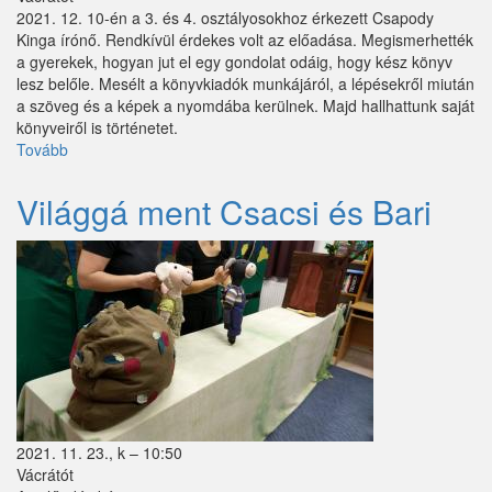
Sződ
2021. 12. 10-én a 3. és 4. osztályosokhoz érkezett Csapody
Kinga írónő. Rendkívül érdekes volt az előadása. Megismerhették
Sződliget
a gyerekek, hogyan jut el egy gondolat odáig, hogy kész könyv
lesz belőle. Mesélt a könyvkiadók munkájáról, a lépésekről miután
Szokolya
a szöveg és a képek a nyomdába kerülnek. Majd hallhattunk saját
könyveiről is történetet.
Tápióbicske
Tovább
(Csapody
Kinga
Tápiógyörgye
járt
Világgá ment Csacsi és Bari
nálunk)
Tápióság
Tápiószőlős
Tatárszentgyörgy
Telki
Tésa
Tinnye
2021. 11. 23., k – 10:50
Vácrátót
Tóalmás