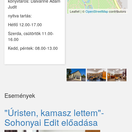
könyvtáros: Dalváriné Ádám
Judit
Kemence
Leaflet | ©
OpenStreetMap
contributors
nyitva tartás:
Kismaros
Hétfő 12.00-17.00
Szerda, csütörtök 11.00-
Kisnémedi
16.00
Kisoroszi
Kedd, péntek: 08.00-13.00
Kóka
Kőröstetétlen
Kosd
Kóspallag
Események
Leányfalu
"Úristen, kamasz lettem"-
Letkés
Sohonyai Edit előadása
Majosháza