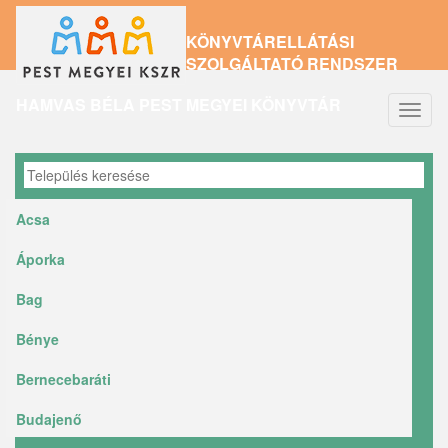
Ugrás
KÖNYVTÁRELLÁTÁSI
a
SZOLGÁLTATÓ RENDSZER
tartalomra
HAMVAS BÉLA PEST MEGYEI KÖNYVTÁR
Navig
átkap
Acsa
Áporka
Bag
Bénye
Bernecebaráti
Budajenő