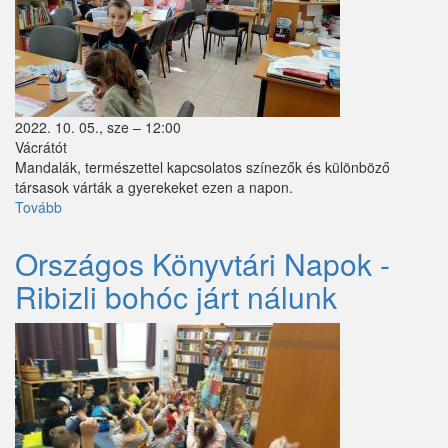
Perbál
Perőcsény
Péteri
2022. 10. 05., sze – 12:00
Pilisborosjenő
Vácrátót
Mandalák, természettel kapcsolatos színezők és különböző
Pilisjászfalu
társasok várták a gyerekeket ezen a napon.
Tovább
(Országos
Pilisszántó
Könyvtári
Napok-
Országos Könyvtári Napok -
Pilisszentiván
Pihentető
Ribizli bohóc járt nálunk
pillanatok)
Pilisszentkereszt
Pilisszentlászló
Pócsmegyer
Püspökhatvan