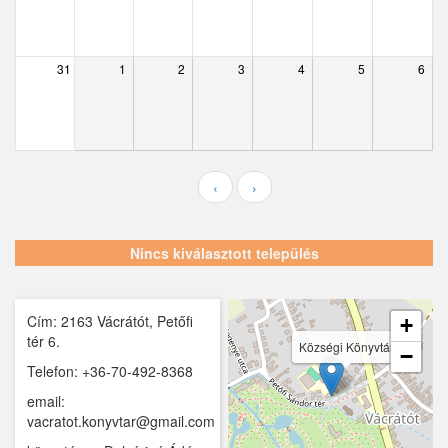
Ecser
Farmos
31
1
2
3
4
5
6
Felsőpakony
Galgagyörk
Galgahévíz
‹
›
Galgamácsa
Hernád
Nincs kiválasztott település
Hévízgyörk
Cím: 2163 Vácrátót, Petőfi
Iklad
+
tér 6.
Községi Könyvtár
−
Ipolydamásd
Telefon: +36-70-492-8368
email:
Ipolytölgyes
vacratot.konyvtar@gmail.com
Káva