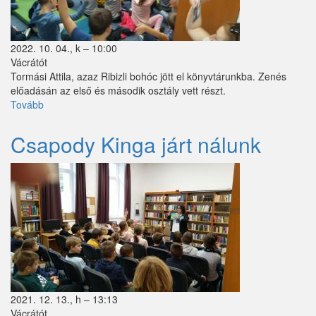
Püspökszilágy
Pusztavacs
2022. 10. 04., k – 10:00
Vácrátót
Pusztazámor
Tormási Attila, azaz Ribizli bohóc jött el könyvtárunkba. Zenés
előadásán az első és második osztály vett részt.
Rád
Tovább
(Országos
Könyvtári
Sóskút
Napok
Csapody Kinga járt nálunk
-
Szentlőrinckáta
Ribizli
bohóc
Szigetbecse
járt
nálunk)
Szigetcsép
Szigetmonostor
Szigetszentmárton
Szigetújfalu
2021. 12. 13., h – 13:13
Vácrátót