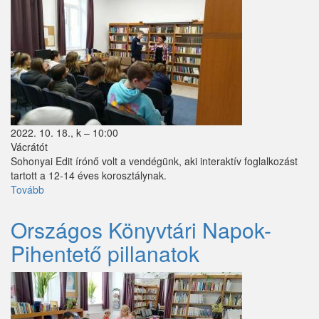
Márianosztra
Mende
Mikebuda
Monorierdő
2022. 10. 18., k – 10:00
Nagybörzsöny
Vácrátót
Sohonyai Edit írónő volt a vendégünk, aki interaktív foglalkozást
Nagytarcsa
tartott a 12-14 éves korosztálynak.
Tovább
("Úristen,
Nyáregyháza
kamasz
lettem"-
Nyársapát
Országos Könyvtári Napok-
Sohonyai
Pihentető pillanatok
Edit
Örkény
előadása)
Pánd
Penc