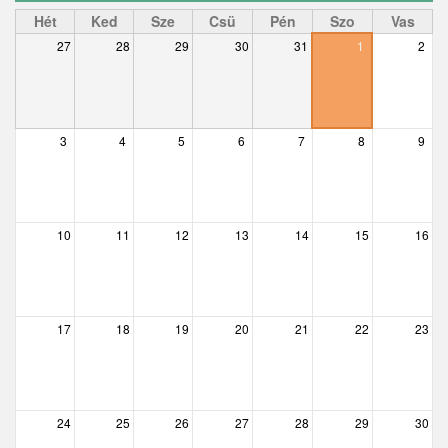
Ceglédbercel
Hét
Ked
Sze
Csü
Pén
Szo
Vas
27
28
29
30
31
1
2
Csemő
Csévharaszt
Csobánka
3
4
5
6
7
8
9
Csomád
Csörög
10
11
12
13
14
15
16
Csővár
Dány
17
18
19
20
21
22
23
Délegyháza
Domony
Dunabogdány
24
25
26
27
28
29
30