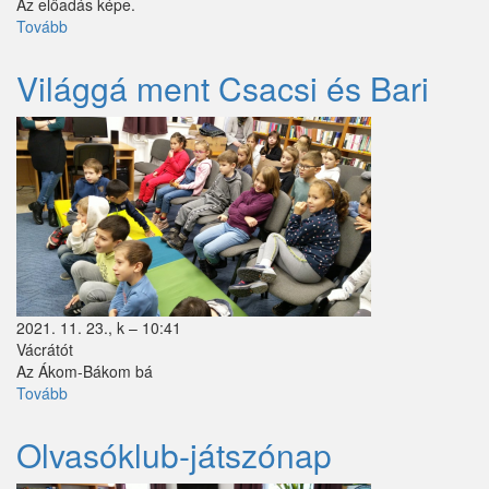
Az előadás képe.
Tovább
(Világgá
Tök
ment
Csacsi
Világgá ment Csacsi és Bari
Újhartyán
és
Bari)
Vácegres
Váchartyán
Váckisújfalu
Vácrátót
Vácszentlászló
2021. 11. 23., k – 10:41
Valkó
Vácrátót
Az
Á
kom-B
á
kom b
á
Vámosmikola
Tovább
(Világgá
ment
Vasad
Csacsi
Olvasóklub-játszónap
és
Verseg
Bari)