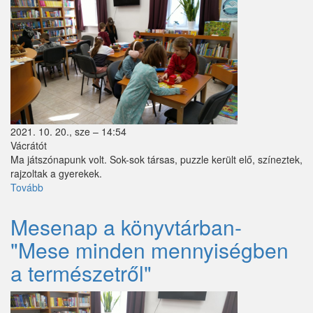
Zebegény
Zsámbok
2021. 10. 20., sze – 14:54
Vácrátót
Ma játszónapunk volt. Sok-sok társas, puzzle került elő, színeztek,
rajzoltak a gyerekek.
Tovább
(Olvasóklub-
játszónap)
Mesenap a könyvtárban-
"Mese minden mennyiségben
a természetről"