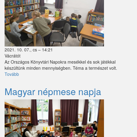
2021. 10. 07., cs – 14:21
Vácrátót
Az Országos Könyvtári Napokra mesékkel és sok játékkal
készültünk minden mennyiségben. Téma a természet volt.
Tovább
(Mesenap
a
könyvtárban-
Magyar népmese napja
"Mese
minden
mennyiségben
a
természetről")