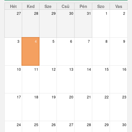
Ceglédbercel
Hét
Ked
Sze
Csü
Pén
Szo
Vas
27
28
29
30
31
1
2
Csemő
Csévharaszt
Csobánka
3
4
5
6
7
8
9
Csomád
Csörög
10
11
12
13
14
15
16
Csővár
Dány
17
18
19
20
21
22
23
Délegyháza
Domony
Dunabogdány
24
25
26
27
28
29
30