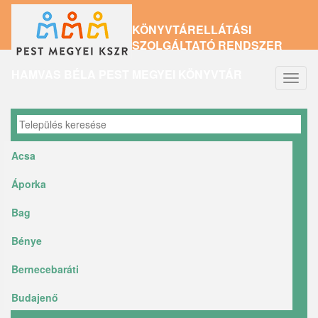
Ugrás
KÖNYVTÁRELLÁTÁSI
a
SZOLGÁLTATÓ RENDSZER
tartalomra
HAMVAS BÉLA PEST MEGYEI KÖNYVTÁR
Navig
átkap
Acsa
Áporka
Bag
Bénye
Bernecebaráti
Budajenő