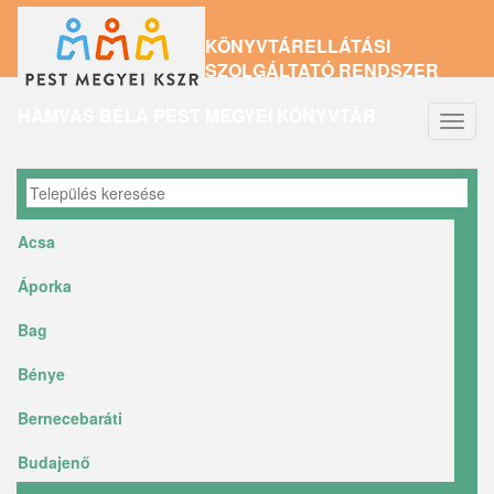
Ugrás
KÖNYVTÁRELLÁTÁSI
a
SZOLGÁLTATÓ RENDSZER
tartalomra
HAMVAS BÉLA PEST MEGYEI KÖNYVTÁR
Navig
átkap
Acsa
Áporka
Bag
Bénye
Bernecebaráti
Budajenő