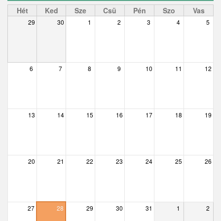
Ceglédbercel
Hét
Ked
Sze
Csü
Pén
Szo
Vas
29
30
1
2
3
4
5
Csemő
Csévharaszt
Csobánka
6
7
8
9
10
11
12
Csomád
Csörög
13
14
15
16
17
18
19
Csővár
Dány
20
21
22
23
24
25
26
Délegyháza
Domony
Dunabogdány
27
28
29
30
31
1
2