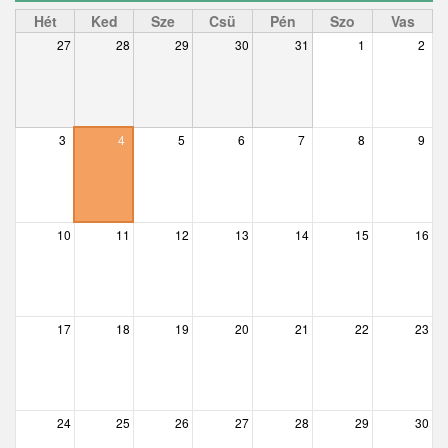
Ceglédbercel
Hét
Ked
Sze
Csü
Pén
Szo
Vas
27
28
29
30
31
1
2
Csemő
Csévharaszt
Csobánka
3
4
5
6
7
8
9
Csomád
Csörög
10
11
12
13
14
15
16
Csővár
Dány
17
18
19
20
21
22
23
Délegyháza
Domony
Dunabogdány
24
25
26
27
28
29
30