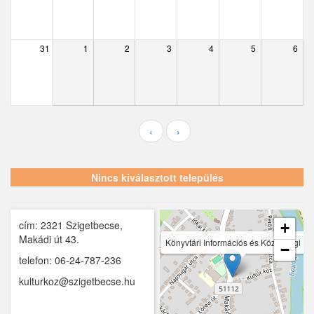
Ecser
Farmos
31
1
2
3
4
5
6
Felsőpakony
Galgagyörk
Galgahévíz
‹
›
Galgamácsa
Hernád
Nincs kiválasztott település
Hévízgyörk
cím: 2321 Szigetbecse,
Iklad
+
Makádi út 43.
Könyvtári Információs és Közösségi He
−
Ipolydamásd
telefon: 06-24-787-236
kulturkoz@szigetbecse.hu
Ipolytölgyes
Káva