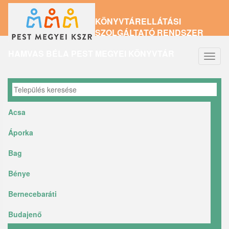
Ugrás
KÖNYVTÁRELLÁTÁSI
a
SZOLGÁLTATÓ RENDSZER
tartalomra
HAMVAS BÉLA PEST MEGYEI KÖNYVTÁR
Navig
átkap
Acsa
Áporka
Bag
Bénye
Bernecebaráti
Budajenő