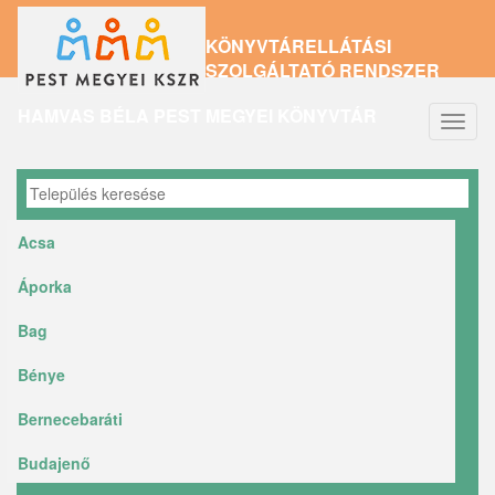
Ugrás
KÖNYVTÁRELLÁTÁSI
a
SZOLGÁLTATÓ RENDSZER
tartalomra
HAMVAS BÉLA PEST MEGYEI KÖNYVTÁR
Navig
átkap
Acsa
Áporka
Bag
Bénye
Bernecebaráti
Budajenő