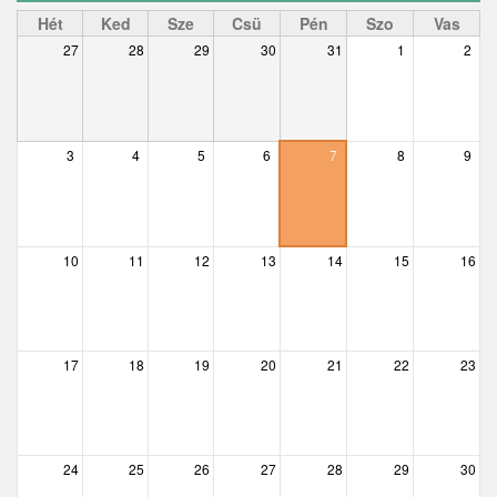
Ceglédbercel
Hét
Ked
Sze
Csü
Pén
Szo
Vas
27
28
29
30
31
1
2
Csemő
Csévharaszt
Csobánka
3
4
5
6
7
8
9
Csomád
Csörög
10
11
12
13
14
15
16
Csővár
Dány
17
18
19
20
21
22
23
Délegyháza
Domony
Dunabogdány
24
25
26
27
28
29
30