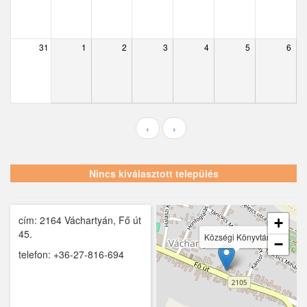
Ecser
Farmos
31
1
2
3
4
5
6
Felsőpakony
Galgagyörk
Galgahévíz
‹
›
Galgamácsa
Hernád
Nincs kiválasztott település
Hévízgyörk
cím: 2164 Váchartyán, Fő út
Iklad
+
45.
Községi Könyvtár
−
Ipolydamásd
telefon: +36-27-816-694
Ipolytölgyes
Káva