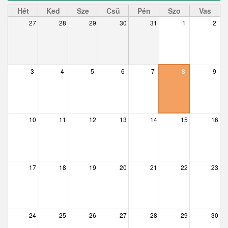
Ceglédbercel
Hét
Ked
Sze
Csü
Pén
Szo
Vas
27
28
29
30
31
1
2
Csemő
Csévharaszt
Csobánka
3
4
5
6
7
8
9
Csomád
Csörög
10
11
12
13
14
15
16
Csővár
Dány
17
18
19
20
21
22
23
Délegyháza
Domony
Dunabogdány
24
25
26
27
28
29
30