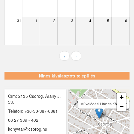
Ecser
Farmos
31
1
2
3
4
5
6
Felsőpakony
Galgagyörk
Galgahévíz
‹
›
Galgamácsa
Hernád
Nincs kiválasztott település
Hévízgyörk
Cím: 2135 Csörög, Arany J.
Iklad
+
53.
Művelődési Ház és Könyvtár
Művelődési Ház és Könyvtár
−
Ipolydamásd
Telefon: +36-30-387-6861
06 27 389 - 402
Ipolytölgyes
konyvtar@csorog.hu
Káva