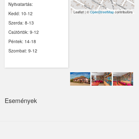
Nyitvatartás:
Kemence
Leaflet | ©
OpenStreetMap
contributors
Kedd: 10-12
Szerda: 8-13
Kismaros
Csütörtök: 9-12
Kisnémedi
Péntek: 14-18
Kisoroszi
Szombat: 9-12
Kóka
Kőröstetétlen
Kosd
Kóspallag
Események
Leányfalu
Letkés
Majosháza