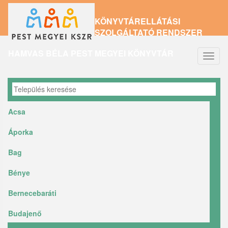
Ugrás
KÖNYVTÁRELLÁTÁSI
a
SZOLGÁLTATÓ RENDSZER
tartalomra
HAMVAS BÉLA PEST MEGYEI KÖNYVTÁR
Navig
átkap
Acsa
Áporka
Bag
Bénye
Bernecebaráti
Budajenő