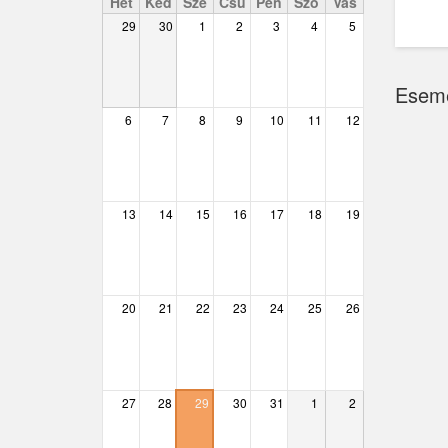
Hét
Ked
Sze
Csü
Pén
Szo
Vas
29
30
1
2
3
4
5
Csemő
Csévharaszt
Esem
Csobánka
6
7
8
9
10
11
12
Csomád
Csörög
13
14
15
16
17
18
19
Csővár
Dány
20
21
22
23
24
25
26
Délegyháza
Domony
Dunabogdány
27
28
29
30
31
1
2
Ecser