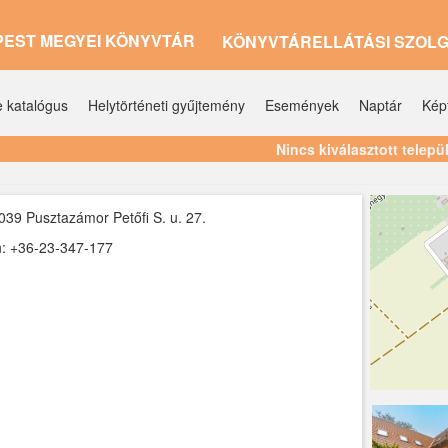
PEST MEGYEI KÖNYVTÁR
KÖNYVTÁRELLÁTÁSI SZOL
e katalógus
Helytörténeti gyűjtemény
Események
Naptár
Kép
Nincs kiválasztott telepü
039 Pusztazámor Petőfi S. u. 27.
n: +36-23-347-177