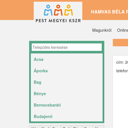
Ugrás
HAMVAS BÉLA 
a
tartalomra
Magunkról
Onlin
Acsa
cím: 2
Áporka
telefo
Bag
Bénye
Bernecebaráti
Budajenő
Ceglédbercel