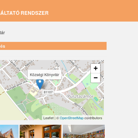
GÁLTATÓ RENDSZER
tár
lés
+
Községi Könyvtár
−
Leaflet | ©
OpenStreetMap
contributors