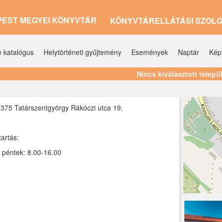
PEST MEGYEI KÖNYVTÁR
KÖNYVTÁRELLÁTÁSI SZOL
e katalógus
Helytörténeti gyűjtemény
Események
Naptár
Kép
Nincs kiválasztott telepü
375 Tatárszentgyörgy Rákóczi utca 19.
tartás:
- péntek: 8.00-16.00