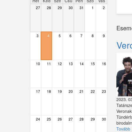
Hét
Ked
Sze
Csü
Pén
Szo
Vas
27
28
29
30
31
1
2
Csemő
Csévharaszt
Esem
Csobánka
3
4
5
6
7
8
9
Ver
Csomád
Csörög
10
11
12
13
14
15
16
Csővár
Dány
17
18
19
20
21
22
23
Délegyháza
2023. 03
Tatársz
Domony
Veronaki
Tündérf
Dunabogdány
24
25
26
27
28
29
30
birodal
Tovább
Ecser