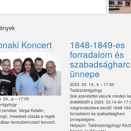
ények
onaki Koncert
1848-1849-es
forradalom és
szabadságharc
ünnepe
2023. 03. 14., k – 17:00
Tatárszentgyörgy
Sok szeretettel várunk minden k
. 24., p – 17:00
érdeklődőt a 2023. 03.14-én 17 ó
entgyörgy
megrendezésre kerülő 1848-184
 zenekar, Varga Katalin,
forradalom és szabadságharc
orgó, mesebeli utazás a regék
ünnepségére.
mában lemezbemutató koncert.
Helyszín: Tatárszentgyörgyi Köz
(Veronaki