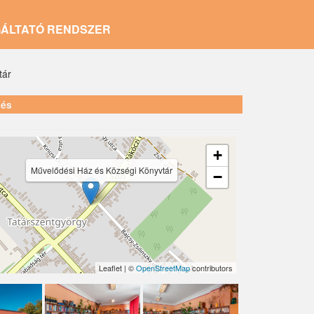
GÁLTATÓ RENDSZER
tár
lés
+
Művelődési Ház és Községi Könyvtár
−
Leaflet | ©
OpenStreetMap
contributors