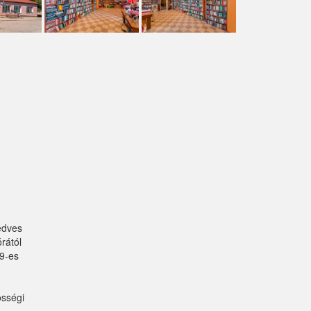
edves
rától
9-es
össégi