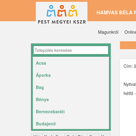
Ugrás
HAMVAS BÉLA 
a
tartalomra
Magunkról
Onlin
Acsa
Cím: 2
Áporka
Nyitva
Bag
hétfő 
Bénye
Bernecebaráti
Budajenő
Ceglédbercel