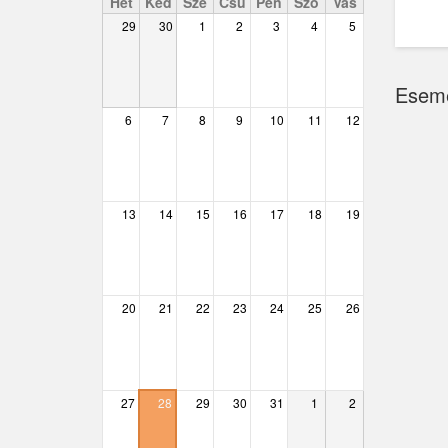
Hét
Ked
Sze
Csü
Pén
Szo
Vas
29
30
1
2
3
4
5
Csemő
Csévharaszt
Esem
Csobánka
6
7
8
9
10
11
12
Csomád
Csörög
13
14
15
16
17
18
19
Csővár
Dány
20
21
22
23
24
25
26
Délegyháza
Domony
Dunabogdány
27
28
29
30
31
1
2
Ecser