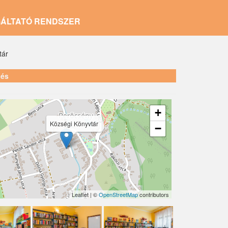
GÁLTATÓ RENDSZER
tár
lés
+
Községi Könyvtár
−
Leaflet | ©
OpenStreetMap
contributors