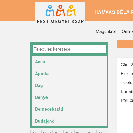
Ugrás
HAMVAS BÉLA 
a
tartalomra
Magunkról
Onlin
Acsa
Cím: 2
Áporka
Elérhe
Telefo
Bag
E-mail
Bénye
Porubs
Bernecebaráti
Budajenő
Ceglédbercel