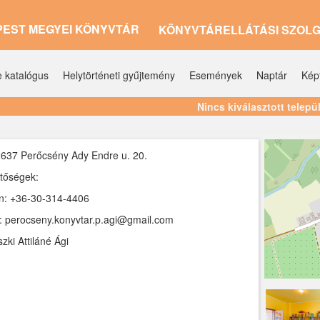
PEST MEGYEI KÖNYVTÁR
KÖNYVTÁRELLÁTÁSI SZOL
e katalógus
Helytörténeti gyűjtemény
Események
Naptár
Kép
Nincs kiválasztott telepü
637 Perőcsény Ady Endre u. 20.
tőségek:
n: +36-30-314-4406
: perocseny.konyvtar.p.agi@gmail.com
zki Attiláné Ági