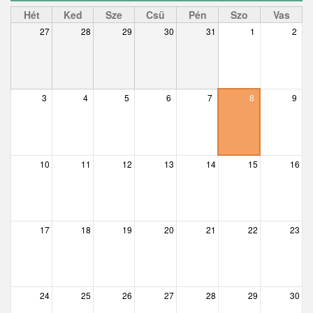
Ceglédbercel
Hét
Ked
Sze
Csü
Pén
Szo
Vas
27
28
29
30
31
1
2
Csemő
Csévharaszt
Csobánka
3
4
5
6
7
8
9
Csomád
Csörög
10
11
12
13
14
15
16
Csővár
Dány
17
18
19
20
21
22
23
Délegyháza
Domony
Dunabogdány
24
25
26
27
28
29
30