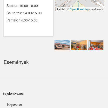
Szerda: 16.00-18.00
Kemence
Leaflet | ©
OpenStreetMap
contributors
Csütörtök: 14.00-15.00
Kismaros
Péntek: 14.00-15.00
Kisnémedi
Kisoroszi
Kóka
Kőröstetétlen
Események
Kosd
Kóspallag
Leányfalu
Felhasználói
Bejelentkezés
Letkés
fiók
Kapcsolat
Majosháza