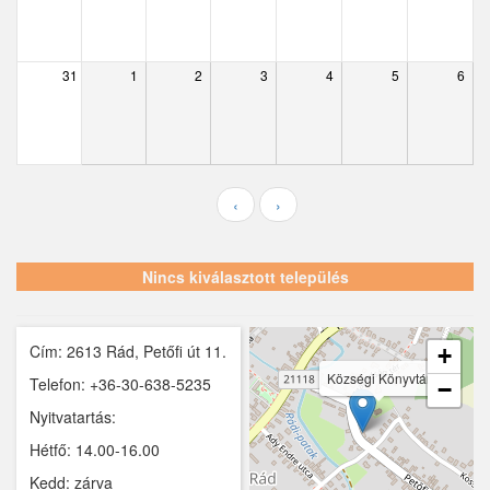
Ecser
Farmos
31
1
2
3
4
5
6
Felsőpakony
Galgagyörk
Galgahévíz
‹
›
Galgamácsa
Hernád
Nincs kiválasztott település
Hévízgyörk
Cím: 2613 Rád, Petőfi út 11.
Iklad
+
Községi Könyvtár
Telefon: +36-30-638-5235
−
Ipolydamásd
Nyitvatartás:
Ipolytölgyes
Hétfő: 14.00-16.00
Kedd: zárva
Káva