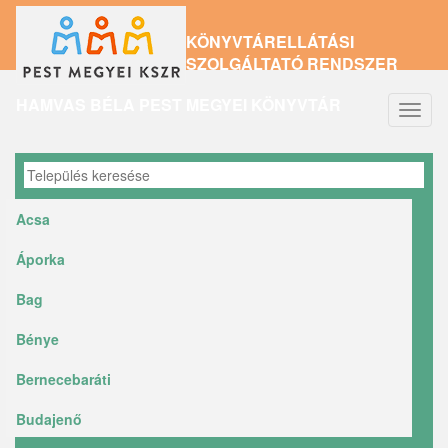
Ugrás
KÖNYVTÁRELLÁTÁSI
a
SZOLGÁLTATÓ RENDSZER
tartalomra
HAMVAS BÉLA PEST MEGYEI KÖNYVTÁR
Navig
átkap
Acsa
Áporka
Bag
Bénye
Bernecebaráti
Budajenő