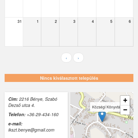
Ecser
Farmos
31
1
2
3
4
5
6
Felsőpakony
Galgagyörk
Galgahévíz
‹
›
Galgamácsa
Hernád
Nincs kiválasztott település
Hévízgyörk
Cím:
2216 Bénye, Szabó
Iklad
+
Dezső utca 4.
Községi Könyvtár
−
Ipolydamásd
Telefon:
+36-29-434-160
e-mail:
Ipolytölgyes
ikszt.benye@gmail.com
Káva