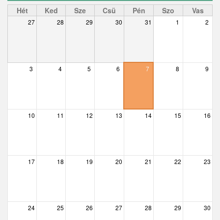
Ceglédbercel
Hét
Ked
Sze
Csü
Pén
Szo
Vas
27
28
29
30
31
1
2
Csemő
Csévharaszt
Csobánka
3
4
5
6
7
8
9
Csomád
Csörög
10
11
12
13
14
15
16
Csővár
Dány
17
18
19
20
21
22
23
Délegyháza
Domony
Dunabogdány
24
25
26
27
28
29
30