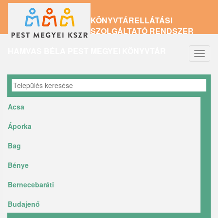
Ugrás
KÖNYVTÁRELLÁTÁSI
a
SZOLGÁLTATÓ RENDSZER
tartalomra
HAMVAS BÉLA PEST MEGYEI KÖNYVTÁR
Navig
átkap
Acsa
Áporka
Bag
Bénye
Bernecebaráti
Budajenő