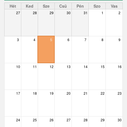
Ceglédbercel
Hét
Ked
Sze
Csü
Pén
Szo
Vas
27
28
29
30
31
1
2
Csemő
Csévharaszt
Csobánka
3
4
5
6
7
8
9
Csomád
Csörög
10
11
12
13
14
15
16
Csővár
Dány
17
18
19
20
21
22
23
Délegyháza
Domony
Dunabogdány
24
25
26
27
28
29
30