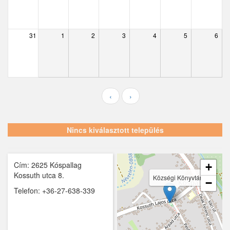
Ecser
Farmos
31
1
2
3
4
5
6
Felsőpakony
Galgagyörk
Galgahévíz
‹
›
Galgamácsa
Hernád
Nincs kiválasztott település
Hévízgyörk
Cím: 2625 Kóspallag
Iklad
+
Kossuth utca 8.
Községi Könyvtár
−
Ipolydamásd
Telefon: +36-27-638-339
Ipolytölgyes
Káva