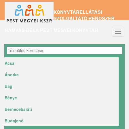
Ugrás
KÖNYVTÁRELLÁTÁSI
a
SZOLGÁLTATÓ RENDSZER
tartalomra
HAMVAS BÉLA PEST MEGYEI KÖNYVTÁR
Navig
átkap
Acsa
Áporka
Bag
Bénye
Bernecebaráti
Budajenő