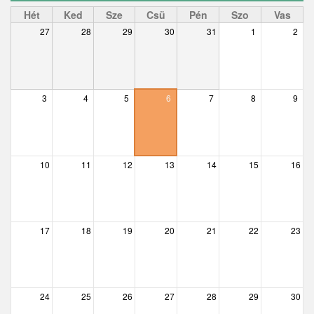
Ceglédbercel
Hét
Ked
Sze
Csü
Pén
Szo
Vas
27
28
29
30
31
1
2
Csemő
Csévharaszt
Csobánka
3
4
5
6
7
8
9
Csomád
Csörög
10
11
12
13
14
15
16
Csővár
Dány
17
18
19
20
21
22
23
Délegyháza
Domony
Dunabogdány
24
25
26
27
28
29
30