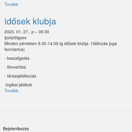
Tovább
(gyerekfoglalkozás)
idősek klubja
2023. 01. 27., p – 09:30
Ipolytölgyes
Minden pénteken 9.30-14.00-ig idősek klubja. (Változás joga
fenntartva)
- beszélgetés
- filmvetítés
- társasjátékozás
-logikai játékok
Tovább
(idősek
klubja)
Felhasználói
Bejelentkezés