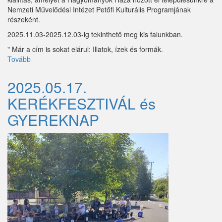
Sződ
Nemzeti Művelődési Intézet Petőfi Kulturális Programjának
részeként.
Sződliget
2025.11.03-2025.12.03-ig tekinthető meg kis falunkban.
Szokolya
" Már a cím is sokat elárul: Illatok, ízek és formák.
Tovább
(ILLATOK,
Tápióbicske
IZEK
ÉS
Tápiógyörgye
2025.05.17.
FORMÁK)
KERÉKFESZTIVÁL és
Tápióság
GYEREKNAP
Tápiószőlős
Tatárszentgyörgy
Telki
Tésa
Tinnye
Tóalmás