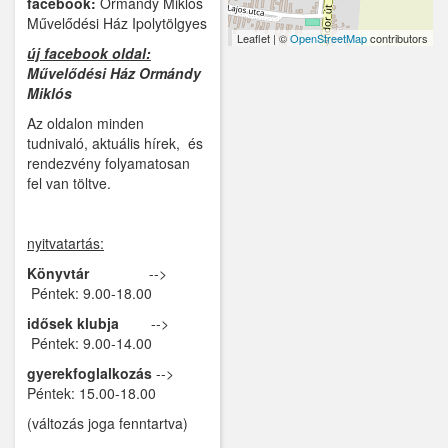
facebook:
Ormándy Miklós
Művelődési Ház Ipolytölgyes
Kemence
Leaflet | ©
OpenStreetMap
contributors
új facebook oldal:
Művelődési Ház Ormándy
Kismaros
Miklós
Kisnémedi
Az oldalon minden
tudnivaló, aktuális hírek, és
Kisoroszi
rendezvény folyamatosan
fel van töltve.
Kóka
Kőröstetétlen
nyitvatartás:
Könyvtár
-->
Kosd
Péntek: 9.00-18.00
Kóspallag
idősek klubja
-->
Péntek: 9.00-14.00
Leányfalu
gyerekfoglalkozás
-->
Péntek: 15.00-18.00
Letkés
(változás joga fenntartva)
Majosháza