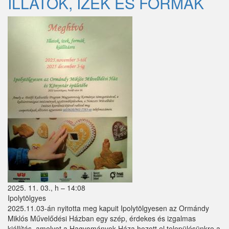
ILLATOK, IZEK ÉS FORMÁK
Püspökszilágy
Pusztavacs
Pusztazámor
Rád
Sóskút
Szentlőrinckáta
Szigetbecse
Szigetcsép
Szigetmonostor
2025. 11. 03., h – 14:08
Szigetszentmárton
Ipolytölgyes
2025.11.03-án nyitotta meg kapuit Ipolytölgyesen az Ormándy
Szigetújfalu
Miklós Művelődési Házban egy szép, érdekes és izgalmas
kiállítás, amelyet a Hagyományok Háza hozott el településünkre a