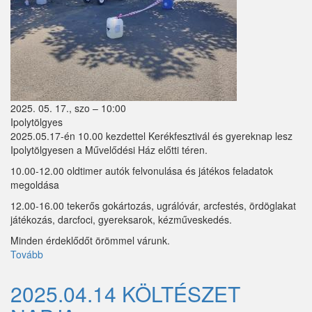
Tök
Újhartyán
Vácegres
Váchartyán
2025. 05. 17., szo – 10:00
Ipolytölgyes
Váckisújfalu
2025.05.17-én 10.00 kezdettel Kerékfesztivál és gyereknap lesz
Ipolytölgyesen a Művelődési Ház előtti téren.
Vácrátót
10.00-12.00 oldtimer autók felvonulása és játékos feladatok
megoldása
Vácszentlászló
12.00-16.00 tekerős gokártozás, ugrálóvár, arcfestés, ördöglakat
Valkó
játékozás, darcfoci, gyereksarok, kézműveskedés.
Minden érdeklődőt örömmel várunk.
Vámosmikola
Tovább
(2025.05.17.
KERÉKFESZTIVÁL
Vasad
és
2025.04.14 KÖLTÉSZET
GYEREKNAP)
Verseg