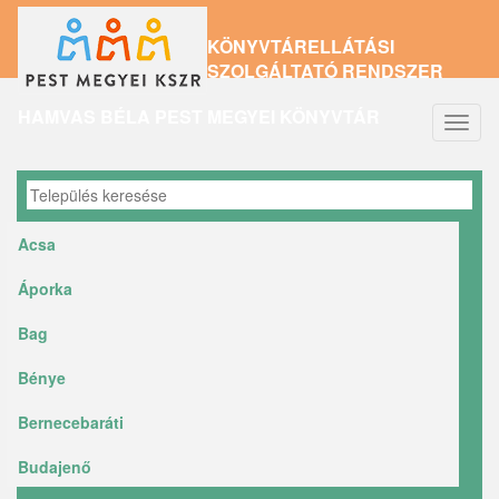
Ugrás
KÖNYVTÁRELLÁTÁSI
a
SZOLGÁLTATÓ RENDSZER
tartalomra
HAMVAS BÉLA PEST MEGYEI KÖNYVTÁR
Navig
átkap
Acsa
Áporka
Bag
Bénye
Bernecebaráti
Budajenő