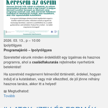
Perbál
Perőcsény
Péteri
Pilisborosjenő
2026. 03. 13., p – 10:00
Pilisjászfalu
Ipolytölgyes
Programajánló – Ipolytölgyes
Pilisszántó
Szeretettel várunk minden érdeklődőt egy izgalmas és hasznos
programra, ahol a
családfakutatás
rejtelmeibe nyerhetünk
Pilisszentiván
betekintést!
Pilisszentkereszt
Ha szeretnéd megismerni felmenőid történetét, érdekel, hogyan
indulj el a kutatásban, vagy már elkezdted, de jól jönne néhány
Pilisszentlászló
hasznos tanács, akkor itt a helyed!
📖 Megtudhatod:
Pócsmegyer
Tovább
("Keresem
az
Püspökhatvan
őseim")