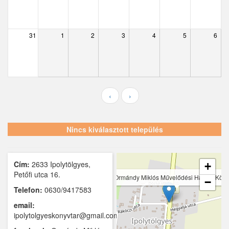
Ecser
Farmos
31
1
2
3
4
5
6
Felsőpakony
Galgagyörk
Galgahévíz
‹
›
Galgamácsa
Hernád
Nincs kiválasztott település
Hévízgyörk
Cím:
2633 Ipolytölgyes,
Iklad
+
Petőfi utca 16.
Ormándy Miklós Művelődési Ház és Köny
−
Ipolydamásd
Telefon:
0630/9417583
email:
Ipolytölgyes
ipolytolgyeskonyvtar@gmail.com
Káva