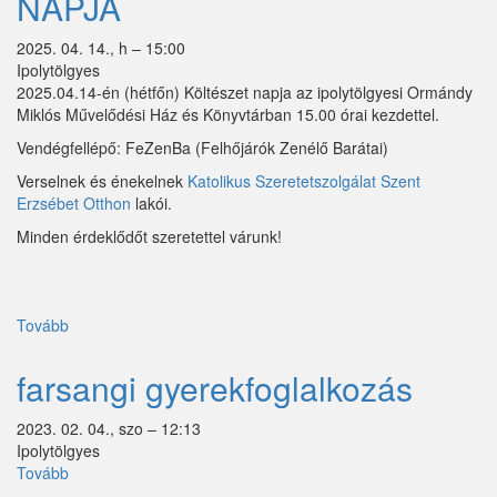
NAPJA
Zebegény
2025. 04. 14., h – 15:00
Ipolytölgyes
Zsámbok
2025.04.14-én (hétfőn) Költészet napja az ipolytölgyesi Ormándy
Miklós Művelődési Ház és Könyvtárban 15.00 órai kezdettel.
Vendégfellépő: FeZenBa (Felhőjárók Zenélő Barátai)
Verselnek és énekelnek
Katolikus Szeretetszolgálat Szent
Erzsébet Otthon
lakói.
Minden érdeklődőt szeretettel várunk!
Tovább
(2025.04.14
KÖLTÉSZET
NAPJA)
farsangi gyerekfoglalkozás
2023. 02. 04., szo – 12:13
Ipolytölgyes
Tovább
(farsangi
gyerekfoglalkozás)