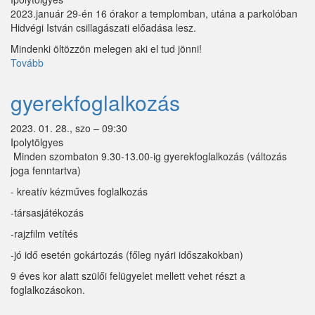
2023.január 29-én 16 órakor a templomban, utána a parkolóban
Hidvégi István csillagászati előadása lesz.
Mindenki öltözzön melegen aki el tud jönni!
Tovább
(Csillagászati
előadás)
gyerekfoglalkozás
2023. 01. 28., szo – 09:30
Ipolytölgyes
Minden szombaton 9.30-13.00-ig gyerekfoglalkozás (változás
joga fenntartva)
- kreatív kézműves foglalkozás
-társasjátékozás
-rajzfilm vetítés
-jó idő esetén gokártozás (főleg nyári időszakokban)
9 éves kor alatt szülői felügyelet mellett vehet részt a
foglalkozásokon.