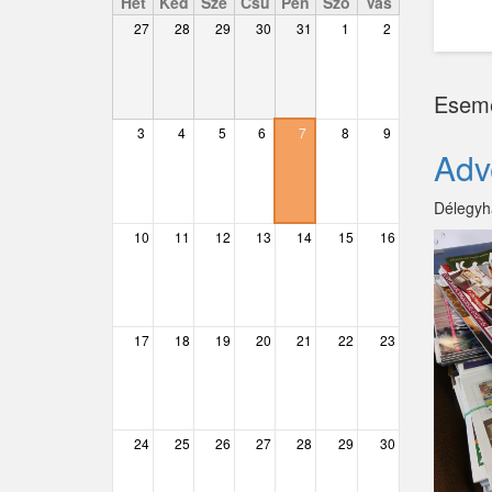
Hét
Ked
Sze
Csü
Pén
Szo
Vas
27
28
29
30
31
1
2
Csemő
Csévharaszt
Esem
Csobánka
3
4
5
6
7
8
9
Adv
Csomád
Délegyh
Csörög
10
11
12
13
14
15
16
Csővár
Dány
17
18
19
20
21
22
23
Délegyháza
Domony
Dunabogdány
24
25
26
27
28
29
30
Ecser