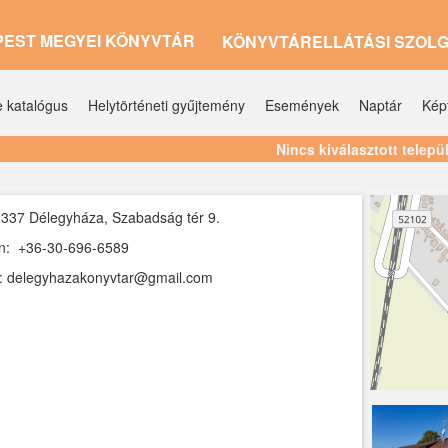
PEST MEGYEI KÖNYVTÁR
KÖNYVTÁRELLÁTÁSI SZOL
e katalógus
Helytörténeti gyűjtemény
Események
Naptár
Kép
Nincs kiválasztott telepü
337 Délegyháza, Szabadság tér 9.
on: +36-30-696-6589
l: delegyhazakonyvtar@gmail.com