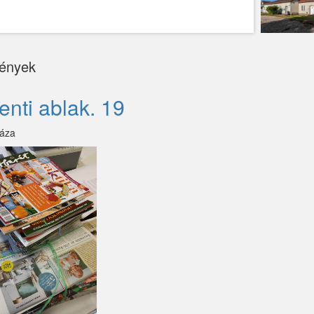
ények
enti ablak. 19
áza