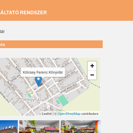
GÁLTATÓ RENDSZER
tár
lés
+
Kölcsey Ferenc Könyvtár
−
Leaflet | ©
OpenStreetMap
contributors