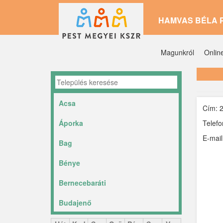
Ugrás
HAMVAS BÉLA 
a
tartalomra
Magunkról
Onlin
Acsa
Cím: 2
Áporka
Telef
E-mai
Bag
Bénye
Bernecebaráti
Budajenő
Ceglédbercel