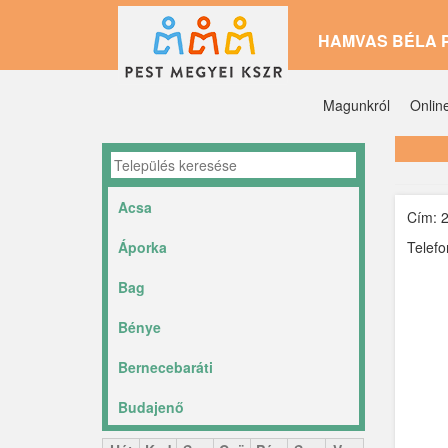
Ugrás
HAMVAS BÉLA 
a
tartalomra
Magunkról
Onlin
Acsa
Cím: 2
Áporka
Telefo
Bag
Bénye
Bernecebaráti
Budajenő
Ceglédbercel