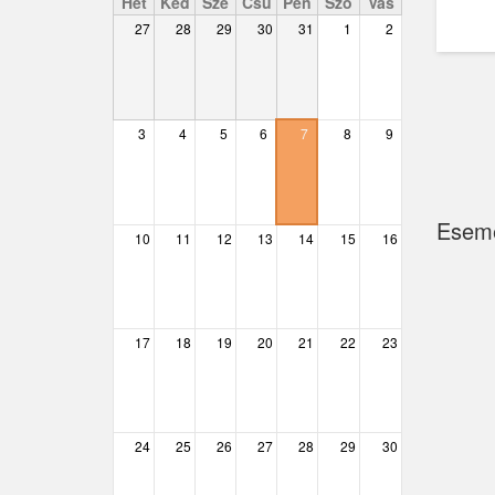
Hét
Ked
Sze
Csü
Pén
Szo
Vas
27
28
29
30
31
1
2
Csemő
Csévharaszt
Csobánka
3
4
5
6
7
8
9
Csomád
Csörög
Esem
10
11
12
13
14
15
16
Csővár
Dány
17
18
19
20
21
22
23
Délegyháza
Domony
Dunabogdány
24
25
26
27
28
29
30
Ecser