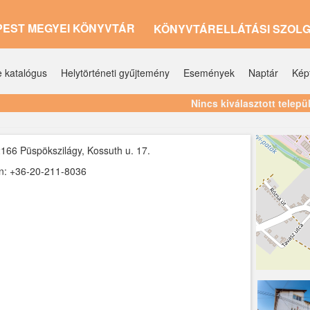
PEST MEGYEI KÖNYVTÁR
KÖNYVTÁRELLÁTÁSI SZOL
e katalógus
Helytörténeti gyűjtemény
Események
Naptár
Kép
Nincs kiválasztott telepü
166 Püspökszilágy, Kossuth u. 17.
n: +36-20-211-8036