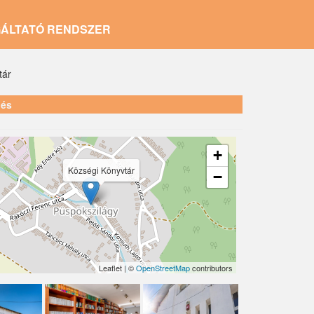
GÁLTATÓ RENDSZER
tár
lés
+
Községi Könyvtár
−
Leaflet | ©
OpenStreetMap
contributors