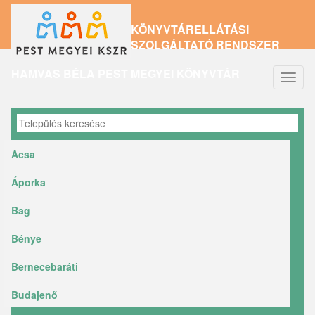
Ugrás
KÖNYVTÁRELLÁTÁSI
a
SZOLGÁLTATÓ RENDSZER
tartalomra
HAMVAS BÉLA PEST MEGYEI KÖNYVTÁR
Navig
átkap
Acsa
Áporka
Bag
Bénye
Bernecebaráti
Budajenő