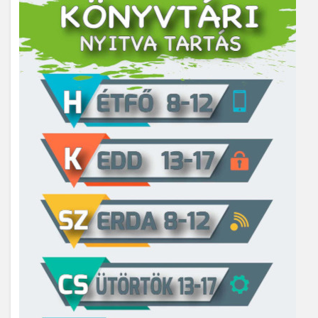
Kemence
Kismaros
Kisnémedi
Kisoroszi
Kóka
Kőröstetétlen
Kosd
Kóspallag
Leányfalu
Letkés
Majosháza