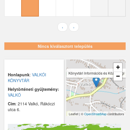
Ecser
Farmos
Felsőpakony
‹
›
Galgagyörk
Nincs kiválasztott település
Galgahévíz
Galgamácsa
+
Hernád
Könyvtári Információs és Közösségi He
Honlapunk
:
VALKÓI
−
KÖNYVTÁR
Hévízgyörk
Helytörténeti gyűjtemény:
Iklad
VALKÓ
Cím
: 2114 Valkó, Rákóczi
Ipolydamásd
utca 6.
Leaflet | ©
OpenStreetMap
contributors
Ipolytölgyes
Káva