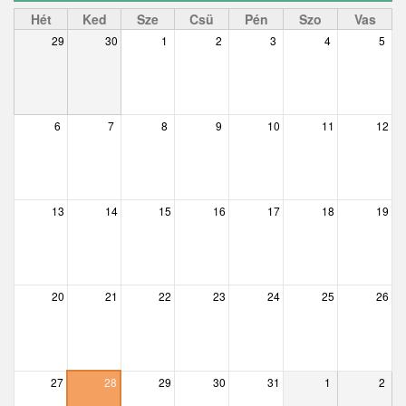
Ceglédbercel
Hét
Ked
Sze
Csü
Pén
Szo
Vas
29
30
1
2
3
4
5
Csemő
Csévharaszt
Csobánka
6
7
8
9
10
11
12
Csomád
Csörög
13
14
15
16
17
18
19
Csővár
Dány
20
21
22
23
24
25
26
Délegyháza
Domony
Dunabogdány
27
28
29
30
31
1
2