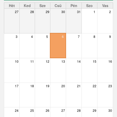
Ceglédbercel
Hét
Ked
Sze
Csü
Pén
Szo
Vas
27
28
29
30
31
1
2
Csemő
Csévharaszt
Csobánka
3
4
5
6
7
8
9
Csomád
Csörög
10
11
12
13
14
15
16
Csővár
Dány
17
18
19
20
21
22
23
Délegyháza
Domony
Dunabogdány
24
25
26
27
28
29
30