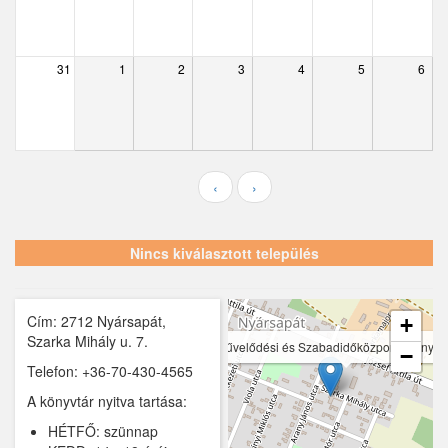
Ecser
Farmos
31
1
2
3
4
5
6
Felsőpakony
Galgagyörk
Galgahévíz
‹
›
Galgamácsa
Hernád
Nincs kiválasztott település
Hévízgyörk
Cím: 2712 Nyársapát,
Iklad
+
Szarka Mihály u. 7.
Nyársapáti ÁMK Szarka Mihály Művelődési és Szabadidőközpont, Könyvtár
−
Ipolydamásd
Telefon: +36-70-430-4565
A könyvtár nyitva tartása:
Ipolytölgyes
HÉTFŐ: szünnap
Káva