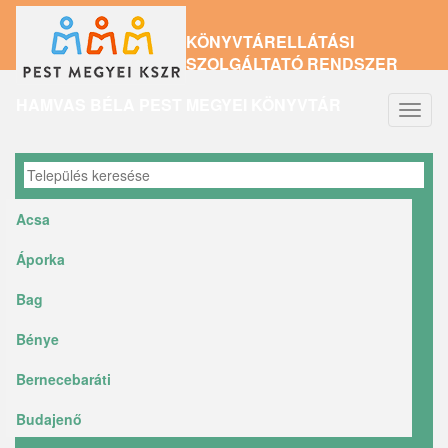
Ugrás
KÖNYVTÁRELLÁTÁSI
a
SZOLGÁLTATÓ RENDSZER
tartalomra
HAMVAS BÉLA PEST MEGYEI KÖNYVTÁR
Navig
átkap
Acsa
Áporka
Bag
Bénye
Bernecebaráti
Budajenő