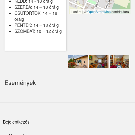
KEDD: 14 - 18 óráig
SZERDA: 14 – 18 óráig
Kemence
Leaflet | ©
OpenStreetMap
contributors
CSÜTÖRTÖK: 14 – 18
óráig
Kismaros
PÉNTEK: 14 – 18 óráig
SZOMBAT: 10 – 12 óráig
Kisnémedi
Kisoroszi
Kóka
Kőröstetétlen
Események
Kosd
Kóspallag
Leányfalu
Felhasználói
Letkés
Bejelentkezés
fiók
Majosháza