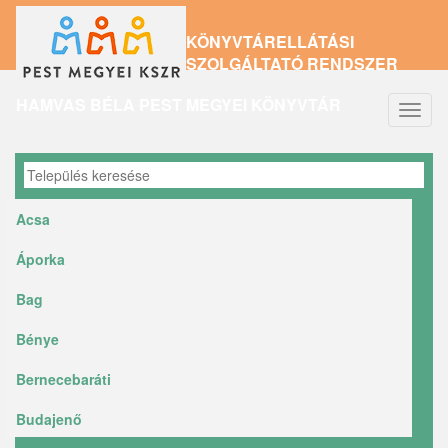
Ugrás
KÖNYVTÁRELLÁTÁSI
a
SZOLGÁLTATÓ RENDSZER
tartalomra
HAMVAS BÉLA PEST MEGYEI KÖNYVTÁR
Navig
átkap
Acsa
Áporka
Bag
Bénye
Bernecebaráti
Budajenő