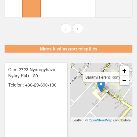
Ecser
Farmos
Felsőpakony
‹
›
Galgagyörk
Nincs kiválasztott település
Galgahévíz
Galgamácsa
Cím: 2723 Nyáregyháza,
+
Hernád
Nyáry Pál u. 20.
Baranyi Ferenc Könyvtár
−
Telefon: +36-29-690-130
Hévízgyörk
Iklad
Ipolydamásd
Leaflet | ©
OpenStreetMap
contributors
Ipolytölgyes
Káva