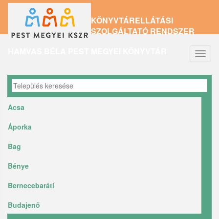
Ugrás
KÖNYVTÁRELLÁTÁSI
a
SZOLGÁLTATÓ RENDSZER
tartalomra
HAMVAS BÉLA PEST MEGYEI KÖNYVTÁR
Navig
átkap
Acsa
Áporka
Bag
Bénye
Bernecebaráti
Budajenő