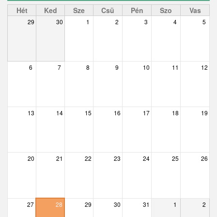
Ceglédbercel
Hét
Ked
Sze
Csü
Pén
Szo
Vas
29
30
1
2
3
4
5
Csemő
Csévharaszt
Csobánka
6
7
8
9
10
11
12
Csomád
Csörög
13
14
15
16
17
18
19
Csővár
Dány
20
21
22
23
24
25
26
Délegyháza
Domony
Dunabogdány
27
28
29
30
31
1
2