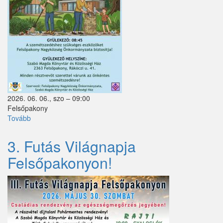
Sződ
Sződliget
Szokolya
Tápióbicske
Tápiógyörgye
2026. 06. 06., szo – 09:00
Tápióság
Felsőpakony
Tovább
(Szedjük
Tápiószőlős
MI!)
3. Futás Világnapja
Tatárszentgyörgy
Felsőpakonyon!
Telki
Tésa
Tinnye
Tóalmás