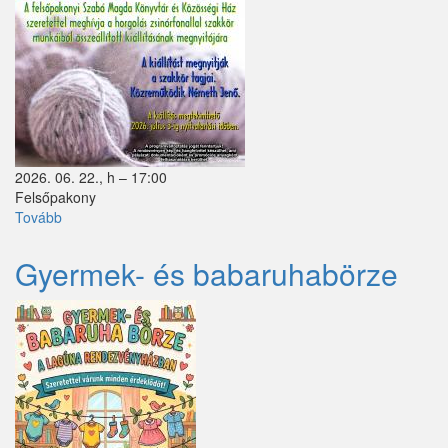
Perbál
Perőcsény
Péteri
Pilisborosjenő
2026. 06. 22., h – 17:00
Pilisjászfalu
Felsőpakony
Tovább
(aSzakkör
Pilisszántó
kiállítás
megnyitó)
Pilisszentiván
Gyermek- és babaruhabörze
Pilisszentkereszt
Pilisszentlászló
Pócsmegyer
Püspökhatvan