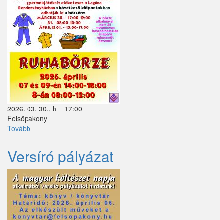
2026. 03. 30., h – 17:00
Felsőpakony
Tovább
(Ruhagyűjtés
és
börze
Versíró pályázat
a
Lagúna
Rendezvényházban)