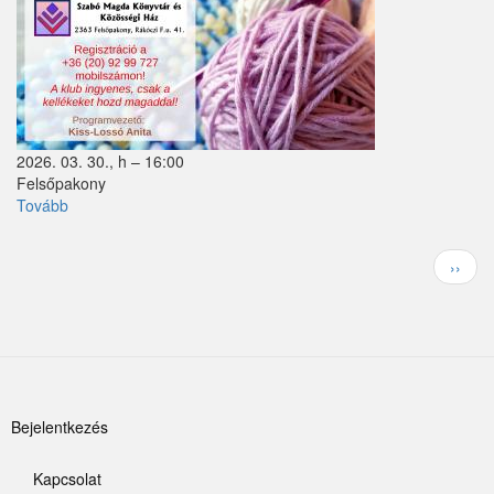
2026. 03. 30., h – 16:00
Felsőpakony
Tovább
(Horgoló
klub)
Oldalszámozás
Követ
››
oldal
Felhasználói
Bejelentkezés
fiók
Kapcsolat