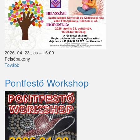
2026. 04. 23., cs – 16:00
Felsőpakony
Tovább
(Anyák
napi
kézműves
Pontfestő Workshop
foglalkozás)