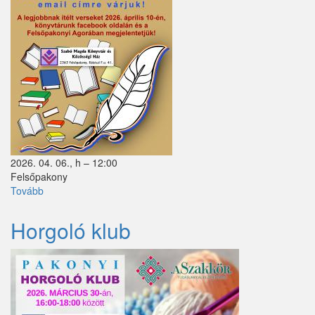
2026. 04. 06., h – 12:00
Felsőpakony
Tovább
(Versíró
pályázat)
Horgoló klub