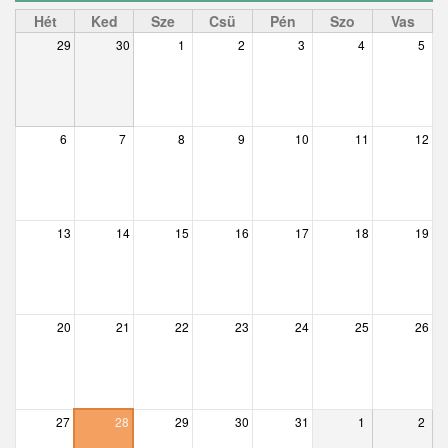
Ceglédbercel
Hét
Ked
Sze
Csü
Pén
Szo
Vas
29
30
1
2
3
4
5
Csemő
Csévharaszt
Csobánka
6
7
8
9
10
11
12
Csomád
Csörög
13
14
15
16
17
18
19
Csővár
Dány
20
21
22
23
24
25
26
Délegyháza
Domony
Dunabogdány
27
28
29
30
31
1
2