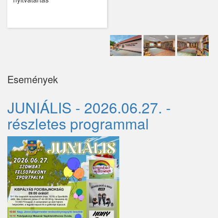
Kemence
Kismaros
Kisnémedi
Kisoroszi
Események
Kóka
JUNIÁLIS - 2026.06.27. -
Kőröstetétlen
részletes programmal
Kosd
Kóspallag
Leányfalu
Letkés
Majosháza