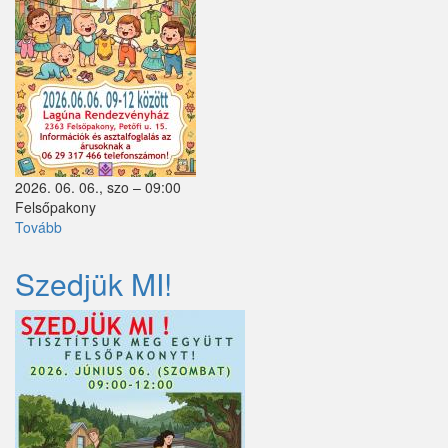
Püspökszilágy
Pusztavacs
Pusztazámor
Rád
Sóskút
2026. 06. 06., szo – 09:00
Felsőpakony
Szentlőrinckáta
Tovább
(Gyermek-
és
Szigetbecse
babaruhabörze)
Szedjük MI!
Szigetcsép
Szigetmonostor
Szigetszentmárton
Szigetújfalu