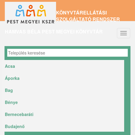
Ugrás
KÖNYVTÁRELLÁTÁSI
a
SZOLGÁLTATÓ RENDSZER
tartalomra
HAMVAS BÉLA PEST MEGYEI KÖNYVTÁR
Navig
átkap
Acsa
Áporka
Bag
Bénye
Bernecebaráti
Budajenő