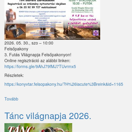
Tök
Újhartyán
Vácegres
2026. 05. 30., szo – 10:00
Váchartyán
Felsőpakony
3. Futás Világnapja Felsőpakonyon!
Váckisújfalu
Online regisztráció az alábbi linken:
https://forms.gle/9AhJ79fMJ7TUvrmx5
Vácrátót
Részletek:
Vácszentlászló
https://konyvtar.felsopakony.hu/?H%26iacute%3Breink&id=1165
Valkó
Tovább
(3.
Vámosmikola
Futás
Világnapja
Tánc világnapja 2026.
Vasad
Felsőpakonyon!)
Verseg