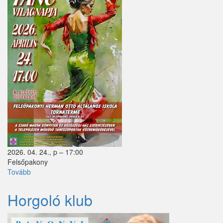
Zebegény
Zsámbok
2026. 04. 24., p – 17:00
Felsőpakony
Tovább
(Tánc
világnapja
2026.)
Horgoló klub