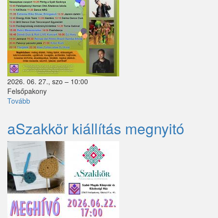
Márianosztra
Mende
Mikebuda
Monorierdő
2026. 06. 27., szo – 10:00
Nagybörzsöny
Felsőpakony
Tovább
(JUNIÁLIS
Nagytarcsa
-
2026.06.27.
aSzakkör kiállítás megnyitó
Nyáregyháza
-
részletes
Nyársapát
programmal)
Örkény
Pánd
Penc