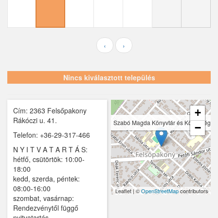
Ecser
Farmos
Felsőpakony
‹
›
Galgagyörk
Nincs kiválasztott település
Galgahévíz
Galgamácsa
Cím: 2363 Felsőpakony
+
Hernád
Rákóczi u. 41.
Szabó Magda Könyvtár és Közösségi 
−
Telefon: +36-29-317-466
Hévízgyörk
N Y I T V A T A R T Á S:
Iklad
hétfő, csütörtök: 10:00-
18:00
Ipolydamásd
kedd, szerda, péntek:
08:00-16:00
Leaflet | ©
OpenStreetMap
contributors
Ipolytölgyes
szombat, vasárnap:
Rendezvénytől függő
Káva
nyitvatartás