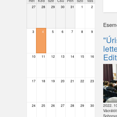
Hét
Ked
Sze
Csü
Pén
Szo
Vas
27
28
29
30
31
1
2
Csemő
Csévharaszt
Esem
Csobánka
3
4
5
6
7
8
9
"Úr
Csomád
let
Csörög
Edi
10
11
12
13
14
15
16
Csővár
Dány
17
18
19
20
21
22
23
Délegyháza
Domony
Dunabogdány
2022. 10
24
25
26
27
28
29
30
Vácrátót
Ecser
Sohonyai