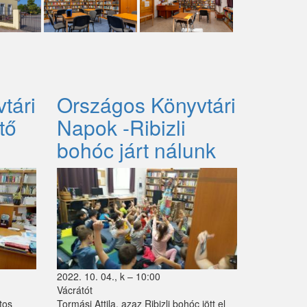
tári
Országos Könyvtári
tő
Napok -Ribizli
bohóc járt nálunk
2022. 10. 04., k – 10:00
Vácrátót
tos
Tormási Attila, azaz Ribizli bohóc jött el