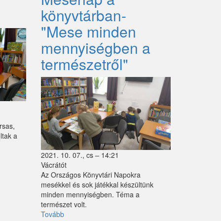
és
könyvtárban-
Bari)
"Mese minden
mennyiségben a
természetről"
rsas,
ltak a
2021. 10. 07., cs – 14:21
Vácrátót
Az Országos Könyvtári Napokra
mesékkel és sok játékkal készültünk
minden mennyiségben. Téma a
természet volt.
Tovább
(Mesenap