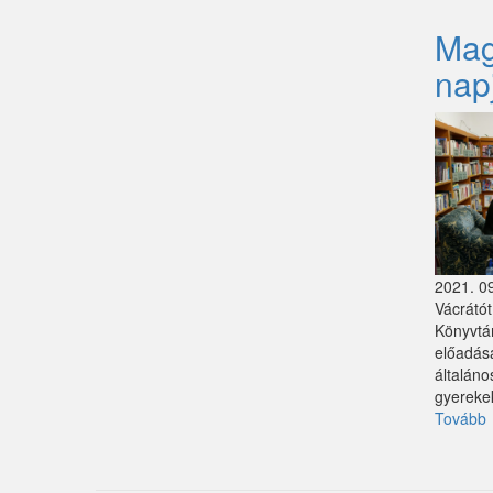
Márianosztra
Mag
Mende
nap
Mikebuda
Monorierdő
Nagybörzsöny
Nagytarcsa
Nyáregyháza
2021. 09
Vácrátót
Nyársapát
Könyvtá
előadásá
Örkény
általáno
gyereke
Pánd
Tovább
Penc