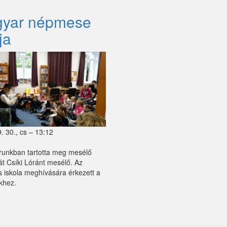
yar népmese
ja
. 30., cs – 13:12
runkban tartotta meg mesélő
t Csíki Lóránt mesélő. Az
s iskola meghívására érkezett a
khez.
(Magyar
népmese
napja)