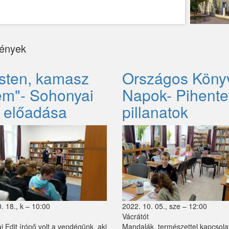
ények
isten, kamasz
Országos Könyv
tem"- Sohonyai
Napok- Pihente
t előadása
pillanatok
. 18., k – 10:00
2022. 10. 05., sze – 12:00
Vácrátót
 Edit írónő volt a vendégünk, aki
Mandalák, természettel kapcsola