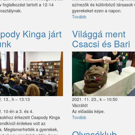
v foglalkozást tartott a 12-14
színezők és különböző társasok 
osztálynak.
gyerekeket ezen a napon.
"Úristen,
Tovább
(Országos
kamasz
Könyvtári
ettem"-
Napok-
pody Kinga járt
Világgá ment
Sohonyai
Pihentető
unk
Csacsi és Bari
dit
pillanatok)
előadása)
. 13., h – 13:13
2021. 11. 23., k – 10:50
Vácrátót
. 10-én a 3. és 4.
Az előadás képe.
osokhoz érkezett Csapody Kinga
Tovább
(Világgá
endkívül érdekes volt az
ment
a. Megismerhették a gyerekek,
Csacsi
Olvasóklub-