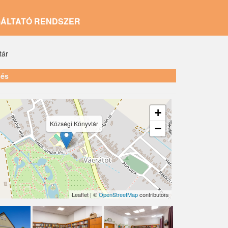
GÁLTATÓ RENDSZER
tár
lés
+
Községi Könyvtár
−
Leaflet | ©
OpenStreetMap
contributors