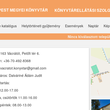
PEST MEGYEI KÖNYVTÁR
KÖNYVTÁRELLÁTÁSI SZOL
e katalógus
Helytörténeti gyűjtemény
Események
Naptár
Kép
Nincs kiválasztott telepü
163 Vácrátót, Petőfi tér 6.
n: +36-70-492-8368
 vacratot.konyvtar@gmail.com
áros: Dalváriné Ádám Judit
tartás:
12.00-17.00
, csütörtök 11.00-16.00
péntek: 08.00-13.00