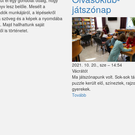
ut el egy gondolat odáig, hogy
és
játszónap
yv lesz belőle. Mesélt a
Bari)
dók munkájáról, a lépésekről
a szöveg és a képek a nyomdába
. Majd hallhattunk saját
l is történetet.
(Csapody
Kinga
árt
nálunk)
2021. 10. 20., sze – 14:54
Vácrátót
Ma játszónapunk volt. Sok-sok tá
puzzle került elő, színeztek, rajzo
gyerekek.
Tovább
(Olvasóklub-
játszónap)