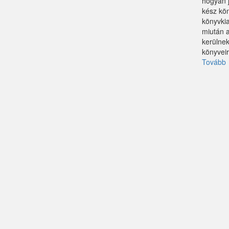
hogyan j
kész kön
Kemence
könyvkia
miután 
Kismaros
kerülnek
könyveirő
Kisnémedi
Tovább
Kisoroszi
j
Kóka
Kőröstetétlen
Kosd
Kóspallag
Leányfalu
Letkés
Majosháza