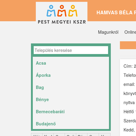
Ugrás
HAMVAS BÉLA 
a
tartalomra
Magunkról
Onlin
Acsa
Cím: 2
Áporka
Telefo
email:
Bag
könyvt
Bénye
nyitva 
Bernecebaráti
Hétfő 
Szerda
Budajenő
Kedd, 
Ceglédbercel