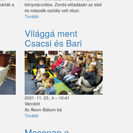
várták a
könyvtárunkba. Zenés előadásán az első
és második osztály vett részt.
Tovább
(Országos
Könyvtári
Napok
Világgá ment
-
Csacsi és Bari
Ribizli
bohóc
járt
nálunk)
2021. 11. 23., k – 10:41
Vácrátót
Az
Á
kom-B
á
kom b
á
Tovább
(Világgá
ment
Csacsi
Mesenap a