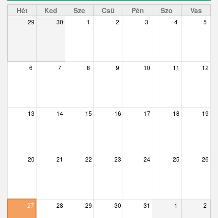
Ceglédbercel
Hét
Ked
Sze
Csü
Pén
Szo
Vas
29
30
1
2
3
4
5
Csemő
Csévharaszt
Csobánka
6
7
8
9
10
11
12
Csomád
Csörög
13
14
15
16
17
18
19
Csővár
Dány
20
21
22
23
24
25
26
Délegyháza
Domony
Dunabogdány
27
28
29
30
31
1
2