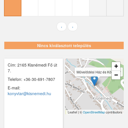
Ecser
Farmos
Felsőpakony
‹
›
Galgagyörk
Nincs kiválasztott település
Galgahévíz
Galgamácsa
Cím: 2165 Kisnémedi Fő út
+
Hernád
7.
Művelődési Ház és Könyvtár
−
Telefon: +36-30-691-7807
Hévízgyörk
E-mail:
Iklad
konyvtar@kisnemedi.hu
Ipolydamásd
Leaflet | ©
OpenStreetMap
contributors
Ipolytölgyes
Káva