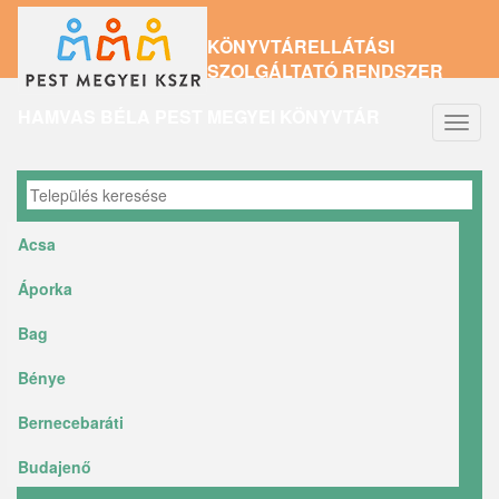
Ugrás
KÖNYVTÁRELLÁTÁSI
a
SZOLGÁLTATÓ RENDSZER
tartalomra
HAMVAS BÉLA PEST MEGYEI KÖNYVTÁR
Navig
átkap
Acsa
Áporka
Bag
Bénye
Bernecebaráti
Budajenő