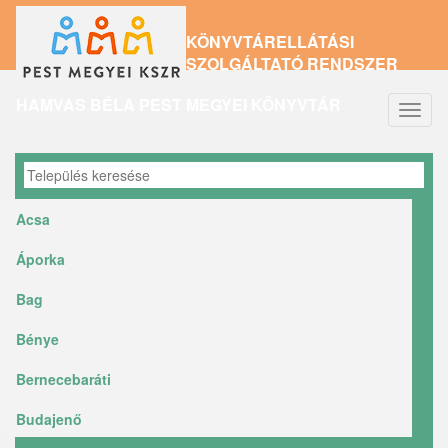
Ugrás
KÖNYVTÁRELLÁTÁSI
a
SZOLGÁLTATÓ RENDSZER
tartalomra
HAMVAS BÉLA PEST MEGYEI KÖNYVTÁR
Navig
átkap
Acsa
Áporka
Bag
Bénye
Bernecebaráti
Budajenő