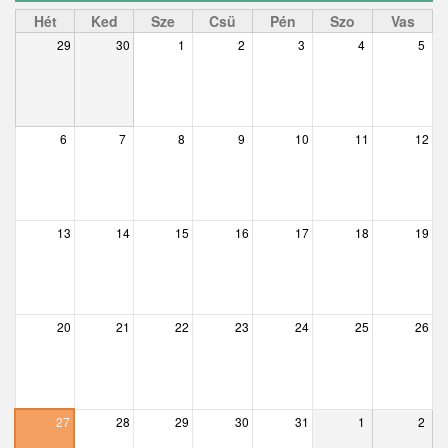
Ceglédbercel
Hét
Ked
Sze
Csü
Pén
Szo
Vas
29
30
1
2
3
4
5
Csemő
Csévharaszt
Csobánka
6
7
8
9
10
11
12
Csomád
Csörög
13
14
15
16
17
18
19
Csővár
Dány
20
21
22
23
24
25
26
Délegyháza
Domony
Dunabogdány
27
28
29
30
31
1
2