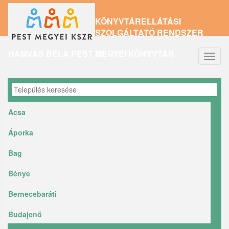
Ugrás
KÖNYVTÁRELLÁTÁSI
a
SZOLGÁLTATÓ RENDSZER
tartalomra
HAMVAS BÉLA PEST MEGYEI KÖNYVTÁR
Navig
átkap
Acsa
Áporka
Bag
Bénye
Bernecebaráti
Budajenő