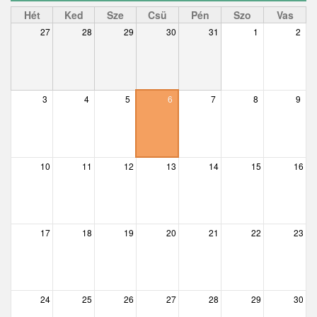
Ceglédbercel
Hét
Ked
Sze
Csü
Pén
Szo
Vas
27
28
29
30
31
1
2
Csemő
Csévharaszt
Csobánka
3
4
5
6
7
8
9
Csomád
Csörög
10
11
12
13
14
15
16
Csővár
Dány
17
18
19
20
21
22
23
Délegyháza
Domony
Dunabogdány
24
25
26
27
28
29
30